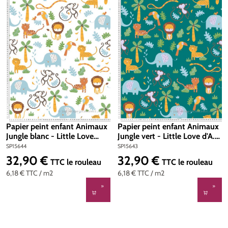
Papier peint enfant Animaux
Papier peint enfant Animaux
Jungle blanc - Little Love
Jungle vert - Little Love d'A.S.
d'A.S. Création | Réf.
Création | Réf. SP15643
SP15644
SP15643
SP15644
32,90 €
32,90 €
Prix régulier :
Prix régulier :
TTC
le rouleau
TTC
le rouleau
6,18 €
TTC
/ m2
6,18 €
TTC
/ m2