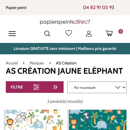
tenu principal
04 82 91 03 93
Papier peint
0
LE PANIE
Livraison GRATUITE sans minimum | Meilleurs prix garantis
Accueil
Marques
AS Création
AS CRÉATION JAUNE ELÉPHANT
FILTRE
2 produit(s) trouvé(s)