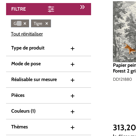
FILTRE
×
×
Gris
Tigre
Tout réinitialiser
Type de produit
Mode de pose
Papier pei
Forest 2 g
Intissé 2
DD121880
Réalisable sur mesure
Pièces
Couleurs
(1)
313,2
Thèmes
Prix réguli