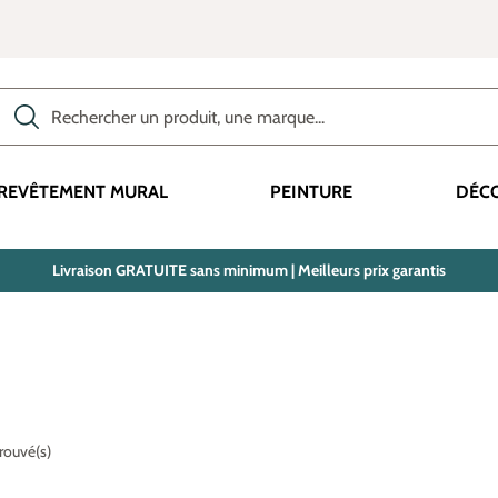
Rechercher des produits, des catégories, des termes, etc.
REVÊTEMENT MURAL
PEINTURE
DÉC
Livraison GRATUITE sans minimum | Meilleurs prix garantis
trouvé(s)