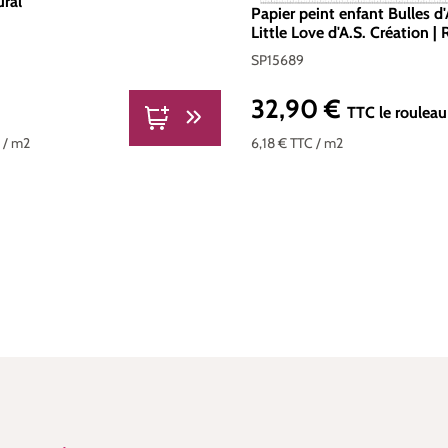
ural
Papier peint enfant Bulles d
Little Love d'A.S. Création |
SP15689
32,90 €
Prix régulier :
TTC
le rouleau
C
/ m2
6,18 €
TTC
/ m2