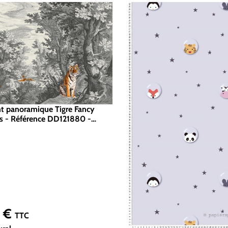
nt panoramique Tigre Fancy
ris - Référence DD121880 -
00g/m2 - 400 x 270 cm
0 €
er :
TTC