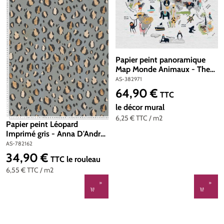
Papier peint panoramique
Map Monde Animaux - The
Wall d'A.S. Création | Réf. AS-
AS-382971
382971
64,90 €
Prix régulier :
TTC
le décor mural
6,25 €
TTC
/ m2
Papier peint Léopard
Imprimé gris - Anna D'Andrea
d'A.S. Création | Réf. AS-
AS-782162
782162
34,90 €
Prix régulier :
TTC
le rouleau
6,55 €
TTC
/ m2