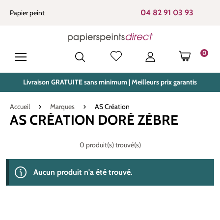
tenu principal
04 82 91 03 93
Papier peint
0
LE PANIE
Livraison GRATUITE sans minimum | Meilleurs prix garantis
Accueil
Marques
AS Création
AS CRÉATION DORÉ ZÈBRE
0 produit(s) trouvé(s)
Aucun produit n'a été trouvé.