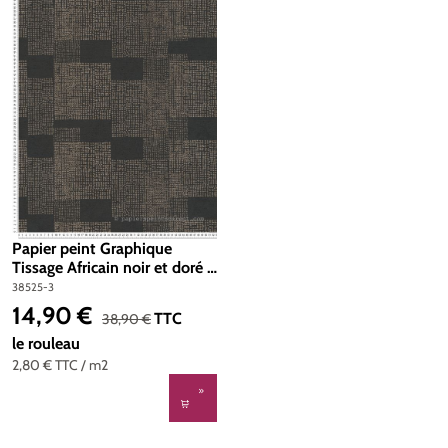
Papier peint Graphique
Tissage Africain noir et doré -
Desert Lodge de Livingwalls |
38525-3
Réf. 38525-3
14,90 €
Prix de vente :
Prix régulier :
TTC
38,90 €
le rouleau
2,80 €
TTC
/ m2