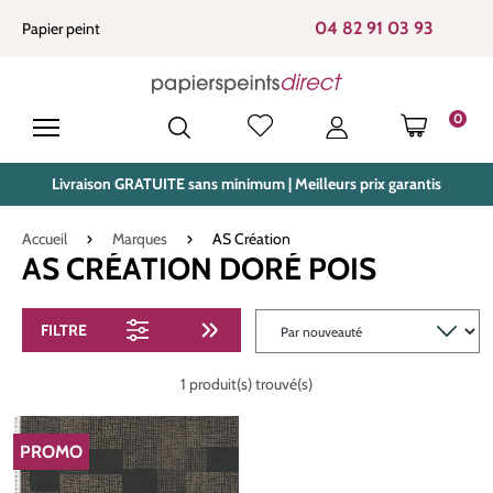
tenu principal
04 82 91 03 93
Papier peint
0
LE PANIE
Livraison GRATUITE sans minimum | Meilleurs prix garantis
Accueil
Marques
AS Création
AS CRÉATION DORÉ POIS
FILTRE
1 produit(s) trouvé(s)
PROMO
RÉDUCTION