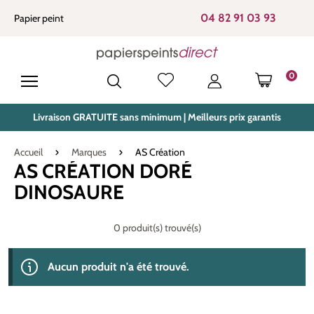
tenu principal
04 82 91 03 93
Papier peint
0
LE PANIE
Livraison GRATUITE sans minimum | Meilleurs prix garantis
Accueil
Marques
AS Création
AS CRÉATION DORÉ
DINOSAURE
0 produit(s) trouvé(s)
Aucun produit n'a été trouvé.