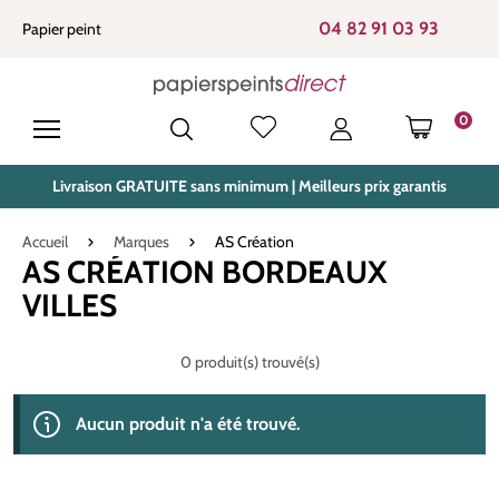
tenu principal
04 82 91 03 93
Papier peint
0
LE PANIE
Livraison GRATUITE sans minimum | Meilleurs prix garantis
Accueil
Marques
AS Création
AS CRÉATION BORDEAUX
VILLES
0 produit(s) trouvé(s)
Aucun produit n'a été trouvé.