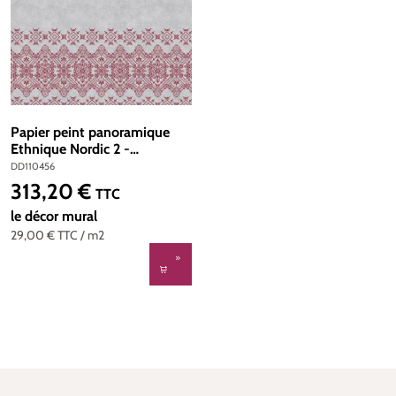
Papier peint panoramique
Ethnique Nordic 2 -
Référence DD110456 -
DD110456
Intissé 200g/m2 - Standard
313,20 €
Prix régulier :
TTC
400 x 270
le décor mural
29,00 €
TTC
/ m2