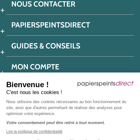
NOUS CONTACTER
PAPIERSPEINTSDIRECT
GUIDES & CONSEILS
MON COMPTE
Bienvenue !
C'est nous les cookies !
Conditions générales de ventes
Nous utilisons des cookies nécessaires au bon fonctionnement du
Politique de confidentialité
Mentions légales
site, ainsi que d'autres permettant de réaliser des analyses pour
optimiser votre expérience.
Protection données réseaux sociaux
Votre consentement peut être retiré à tout moment.
Déclaration d'accessibilité
Plan du site
Presse
Lire la politique de confidentialité