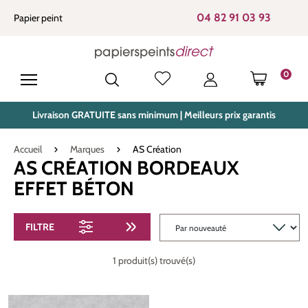
tenu principal
04 82 91 03 93
Papier peint
0
LE PANIE
Livraison GRATUITE sans minimum | Meilleurs prix garantis
Accueil
Marques
AS Création
AS CRÉATION BORDEAUX
EFFET BÉTON
FILTRE
1 produit(s) trouvé(s)