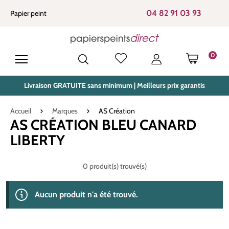
tenu principal
04 82 91 03 93
Papier peint
0
LE PANIE
Livraison GRATUITE sans minimum | Meilleurs prix garantis
Accueil
Marques
AS Création
AS CRÉATION BLEU CANARD
LIBERTY
0 produit(s) trouvé(s)
Aucun produit n'a été trouvé.