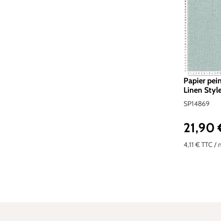
Papier pei
Linen Styl
SP14869
21,90
Prix réguli
4,11 €
TTC
/ 