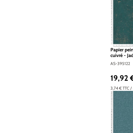
Papier pei
cuivré - Ja
395122
AS-395122
19,92
Prix réguli
3,74 €
TTC
/