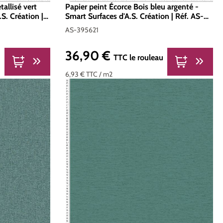
tallisé vert
Papier peint Écorce Bois bleu argenté -
S. Création |
Smart Surfaces d'A.S. Création | Réf. AS-
395621
AS-395621
36,90 €
Prix régulier :
TTC
le rouleau
6,93 €
TTC
/ m2