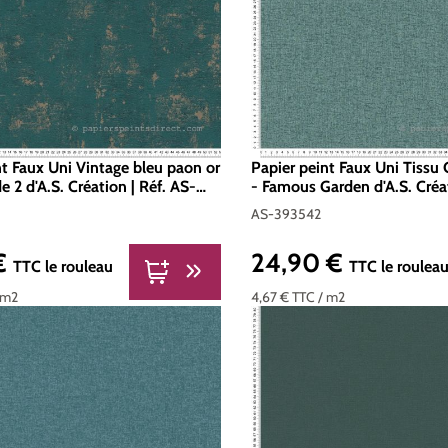
nt Faux Uni Vintage bleu paon or
Papier peint Faux Uni Tissu 
de 2 d'A.S. Création | Réf. AS-
- Famous Garden d'A.S. Créat
393542
AS-393542
 €
24,90 €
er :
Prix régulier :
TTC
le rouleau
TTC
le roulea
 m2
4,67 €
TTC
/ m2