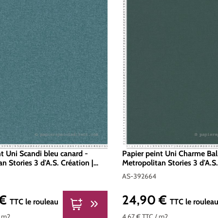
nt Uni Scandi bleu canard -
Papier peint Uni Charme Bali
n Stories 3 d'A.S. Création |
Metropolitan Stories 3 d'A.S.
92169
Réf. AS-392664
AS-392664
 €
24,90 €
er :
Prix régulier :
TTC
le rouleau
TTC
le roulea
/ m2
4,67 €
TTC
/ m2