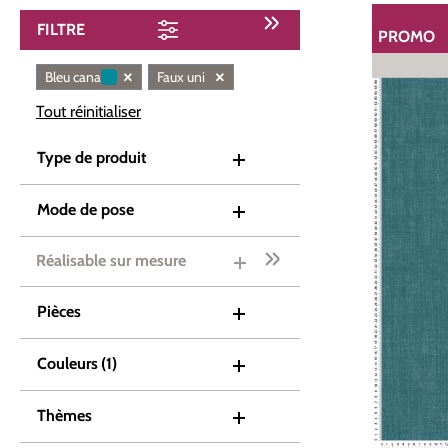
FILTRE
PROMO
RÉDUCTI
×
×
Bleu canard
Faux uni
Tout réinitialiser
Type de produit
Mode de pose
Réalisable sur mesure
Pièces
Couleurs
(1)
Thèmes