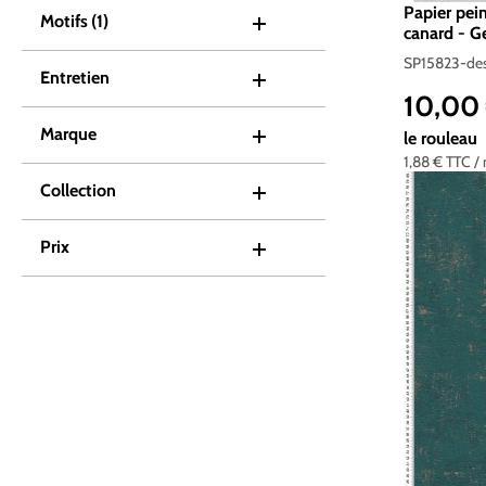
Papier pei
Motifs
(1)
canard - Ge
SP15823-de
Entretien
10,00
Prix de ve
Marque
le rouleau
1,88 €
TTC
/
Collection
Prix