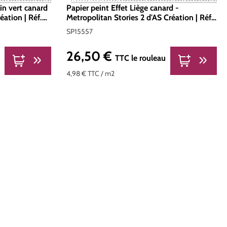
in vert canard
Papier peint Effet Liège canard -
ation | Réf.
Metropolitan Stories 2 d'AS Création | Réf.
SP15557
SP15557
26,50 €
Prix régulier :
TTC
le rouleau
4,98 €
TTC
/ m2