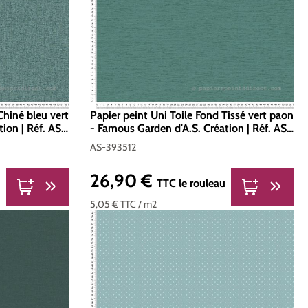
Chiné bleu vert
Papier peint Uni Toile Fond Tissé vert paon
ion | Réf. AS-
- Famous Garden d'A.S. Création | Réf. AS-
393512
AS-393512
26,90 €
Prix régulier :
u
TTC
le rouleau
5,05 €
TTC
/ m2