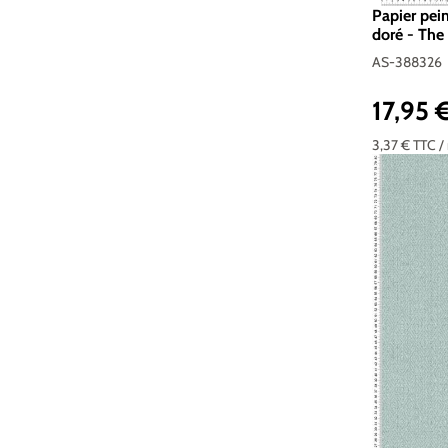
Papier pei
doré - The 
388326
AS-388326
17,95 
Prix réguli
3,37 €
TTC
/