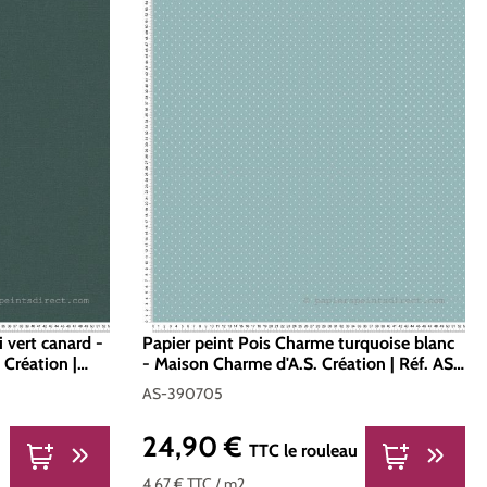
 vert canard -
Papier peint Pois Charme turquoise blanc
 Création |
- Maison Charme d'A.S. Création | Réf. AS-
390705
AS-390705
24,90 €
Prix régulier :
u
TTC
le rouleau
4,67 €
TTC
/ m2