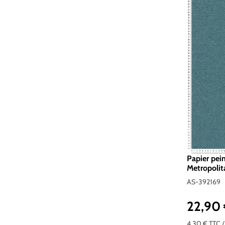
Papier pei
Metropolita
Réf. AS-3
AS-392169
22,90
Prix réguli
4,30 €
TTC