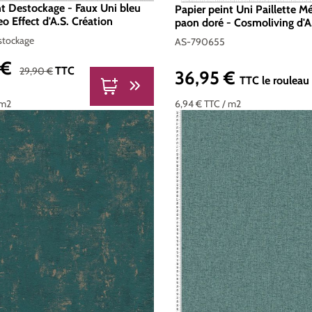
nt Destockage - Faux Uni bleu
Papier peint Uni Paillette Mé
o Effect d'A.S. Création
paon doré - Cosmoliving d'A.
Réf. AS-790655
stockage
AS-790655
 €
nte :
Prix régulier :
TTC
29,90 €
36,95 €
Prix régulier :
TTC
le rouleau
6,94 €
TTC
/ m2
 m2