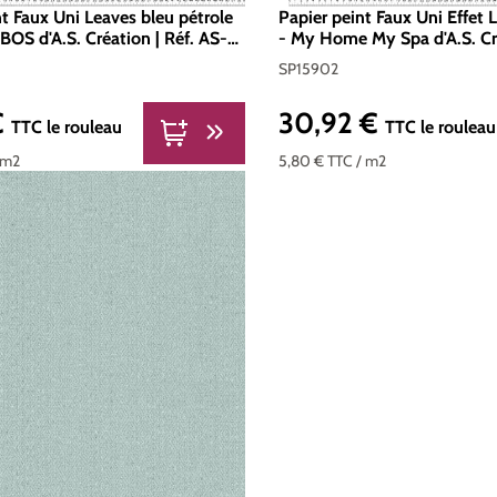
nt Faux Uni Leaves bleu pétrole
Papier peint Faux Uni Effet L
BOS d'A.S. Création | Réf. AS-
- My Home My Spa d'A.S. Cré
SP15902
SP15902
€
30,92 €
er :
Prix régulier :
TTC
le rouleau
TTC
le rouleau
 m2
5,80 €
TTC
/ m2