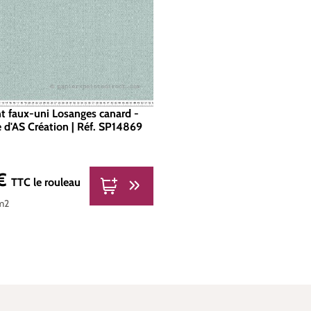
nt faux-uni Losanges canard -
e d'AS Création | Réf. SP14869
 €
er :
TTC
le rouleau
m2