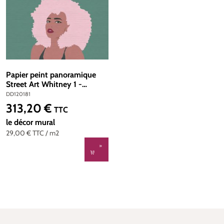
Papier peint panoramique
Street Art Whitney 1 -
Référence DD120181 - Intissé
DD120181
200g/m2 - Standard 400 x
313,20 €
Prix régulier :
TTC
270
le décor mural
29,00 €
TTC
/ m2