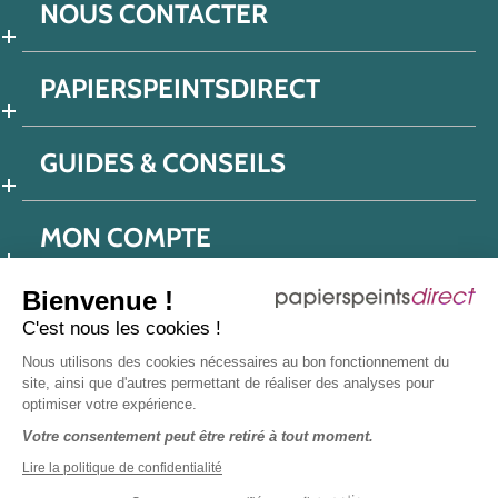
NOUS CONTACTER
PAPIERSPEINTSDIRECT
GUIDES & CONSEILS
MON COMPTE
Bienvenue !
C'est nous les cookies !
Conditions générales de ventes
Nous utilisons des cookies nécessaires au bon fonctionnement du
Politique de confidentialité
Mentions légales
site, ainsi que d'autres permettant de réaliser des analyses pour
optimiser votre expérience.
Protection données réseaux sociaux
Votre consentement peut être retiré à tout moment.
Déclaration d'accessibilité
Plan du site
Presse
Lire la politique de confidentialité