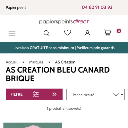
tenu principal
04 82 91 03 93
Papier peint
0
LE PANIE
Livraison GRATUITE sans minimum | Meilleurs prix garantis
Accueil
Marques
AS Création
AS CRÉATION BLEU CANARD
BRIQUE
FILTRE
1 produit(s) trouvé(s)