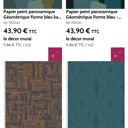
Papier peint panoramique
Papier peint panoramique
Géométrique Forme bleu kaki
Géométrique Forme bleu -
- Anna D'Andrea d'A.S.
Anna D'Andrea d'A.S.
AS-782063
AS-782061
Création | Réf. 782063
Création | Réf. 782061
43,90 €
43,90 €
Prix régulier :
Prix régulier :
TTC
TTC
le décor mural
le décor mural
9,86 €
TTC
/ m2
9,86 €
TTC
/ m2