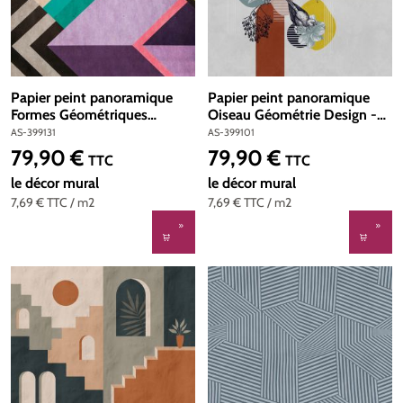
Papier peint panoramique
Papier peint panoramique
Formes Géométriques
Oiseau Géométrie Design -
Colorées - The Wall 3 d'A.S.
The Wall 3 d'A.S. Création |
AS-399131
AS-399101
Création | Réf. AS-399131
Réf. AS-399101
79,90 €
79,90 €
Prix régulier :
Prix régulier :
TTC
TTC
le décor mural
le décor mural
7,69 €
TTC
/ m2
7,69 €
TTC
/ m2