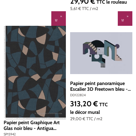
29,90 €
Prix régulier :
TTC
le rouleau
5,61 €
TTC
/ m2
Papier peint panoramique
Escalier 3D Freetown bleu -
Référence DD122824 -
DD122824
Intissé 200g/m2 - 400 x
313,20 €
Prix régulier :
TTC
270 cm
le décor mural
29,00 €
TTC
/ m2
Papier peint Graphique Art
Glas noir bleu - Antigua
d'A.S. Création | Réf. SP15942
SP15942