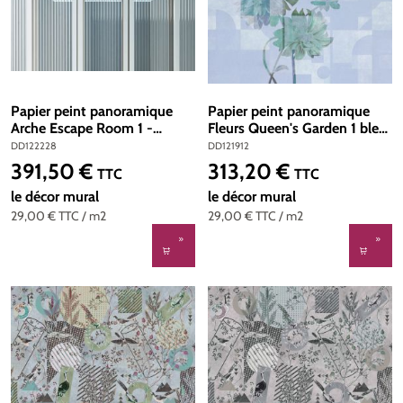
Papier peint panoramique
Papier peint panoramique
Arche Escape Room 1 -
Fleurs Queen's Garden 1 bleu
Référence DD122228 - Intissé
- Référence DD121912 -
DD122228
DD121912
200g/m2 - 500 x 270 cm
Intissé 200g/m2 - 400 x
391,50 €
313,20 €
Prix régulier :
Prix régulier :
TTC
TTC
270 cm
le décor mural
le décor mural
29,00 €
TTC
/ m2
29,00 €
TTC
/ m2