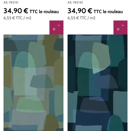
d'A.S. Création | Réf. AS-
Anna D'Andrea d'A.S.
AS-782151
AS-782142
782151
Création | Réf. AS-782142
34,90 €
34,90 €
Prix régulier :
Prix régulier :
TTC
le rouleau
TTC
le rouleau
6,55 €
TTC
/ m2
6,55 €
TTC
/ m2