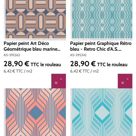
Papier peint Art Déco
Papier peint Graphique Rétro
Géométrique bleu marine
bleu - Retro Chic d'A.S.
beige - Retro Chic d'A.S.
Création | Réf. AS-395342
AS-395363
AS-395342
Création | Réf. AS-395363
28,90 €
28,90 €
Prix régulier :
Prix régulier :
TTC
le rouleau
TTC
le rouleau
6,42 €
TTC
/ m2
6,42 €
TTC
/ m2