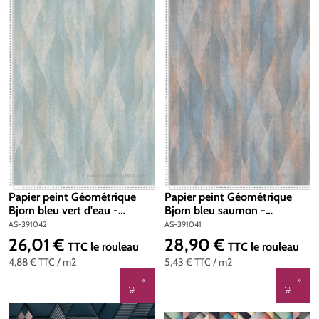
Papier peint Géométrique
Papier peint Géométrique
Bjorn bleu vert d'eau -
Bjorn bleu saumon -
Metropolitan Stories 3 d'A.S.
Metropolitan Stories 3 d'A.S.
AS-391042
AS-391041
Création | Réf. AS-391042
Création | Réf. AS-391041
26,01 €
28,90 €
Prix régulier :
Prix régulier :
TTC
le rouleau
TTC
le rouleau
4,88 €
TTC
/ m2
5,43 €
TTC
/ m2