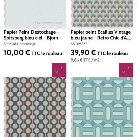
Papier Peint Destockage -
Papier peint Ecailles Vintage
Spitsberg bleu ciel - Bjorn
bleu jaune - Retro Chic d'A.S.
Création | Réf. AS-395383
SP04084-destockage
AS-395383
10,00 €
39,90 €
Prix régulier :
Prix régulier :
TTC
le rouleau
TTC
le rouleau
8,86 €
TTC
/ m2