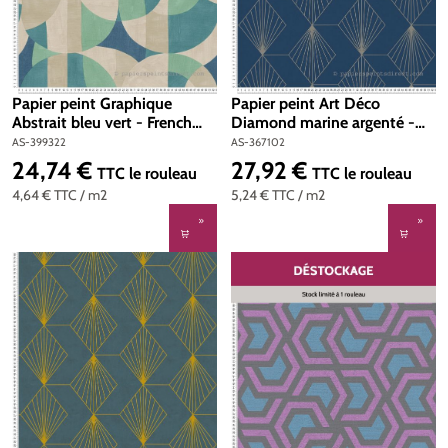
Papier peint Graphique
Papier peint Art Déco
Abstrait bleu vert - French
Diamond marine argenté -
Affair d'A.S. Création | Réf.
French Affair d'A.S. Création |
AS-399322
AS-367102
AS-399322
Réf. AS-367102
24,74 €
27,92 €
Prix régulier :
Prix régulier :
TTC
le rouleau
TTC
le rouleau
4,64 €
TTC
/ m2
5,24 €
TTC
/ m2