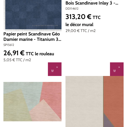
Bois Scandinave Inlay 3 -
Référence DD114612 - Intissé
DD114612
200g/m2 - Standard 400 x
313,20 €
Prix régulier :
TTC
270
le décor mural
29,00 €
TTC
/ m2
Papier peint Scandinave Géo
Damier marine - Titanium 3
d'AS Création | Réf. SP15612
SP15612
26,91 €
Prix régulier :
TTC
le rouleau
5,05 €
TTC
/ m2