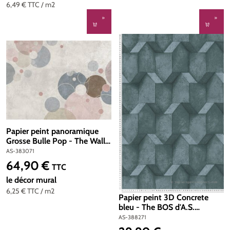
6,49 €
TTC
/ m2
Papier peint panoramique
Grosse Bulle Pop - The Wall
d'A.S. Création | Réf. AS-
AS-383071
383071
64,90 €
Prix régulier :
TTC
le décor mural
6,25 €
TTC
/ m2
Papier peint 3D Concrete
bleu - The BOS d'A.S.
Création | Réf. AS-388271
AS-388271