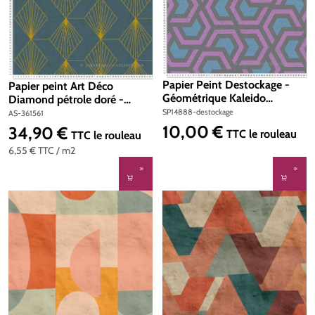
Papier Peint Destockage -
Papier peint Art Déco
Géométrique Kaleido
Diamond pétrole doré -
gris/mauve/bleu - Spot 4
French Affair d'A.S. Création |
SP14888-destockage
AS-361561
Réf. AS-361561
10,00 €
34,90 €
Prix régulier :
Prix régulier :
TTC
le rouleau
TTC
le rouleau
6,55 €
TTC
/ m2