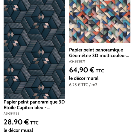
Papier peint panoramique
Géométrie 3D multicouleurs
- The Wall d'A.S. Création |
AS-382871
Réf. AS-382871
64,90 €
Prix régulier :
TTC
le décor mural
6,25 €
TTC
/ m2
Papier peint panoramique 3D
Etoile Capiton bleu -
Metropolitan Travel Stories
AS-391783
d'A.S. Création | Réf. AS-
28,90 €
Prix régulier :
TTC
391783
le décor mural