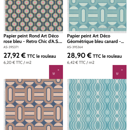
Papier peint Rond Art Déco
Papier peint Art Déco
rose bleu - Retro Chic d'A.S.
Géométrique bleu canard -
Création | Réf. AS-395371
Retro Chic d'A.S. Création |
AS-395371
AS-395364
Réf. AS-395364
27,92 €
28,90 €
Prix régulier :
Prix régulier :
TTC
le rouleau
TTC
le rouleau
6,20 €
TTC
/ m2
6,42 €
TTC
/ m2