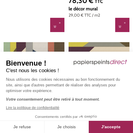
78,30 €
Prix régulier :
TTC
100 x 270
le décor mural
29,00 €
TTC
/ m2
Bienvenue !
C'est nous les cookies !
Nous utilisons des cookies nécessaires au bon fonctionnement du
site, ainsi que d'autres permettant de réaliser des analyses pour
Papier peint panoramique
Papier peint panoramique
optimiser votre expérience.
Graphique Geometry 4 -
Graphique Geometry 1 -
Référence DD114527 - Intissé
Référence DD114512 - Intissé
Votre consentement peut être retiré à tout moment.
DD114527
DD114512
200g/m2 - Standard 500 x
200g/m2 - Standard 500 x
391,50 €
391,50 €
Prix régulier :
Prix régulier :
Lire la politique de confidentialité
TTC
TTC
270
270
le décor mural
le décor mural
Consentements certifiés par
29,00 €
TTC
/ m2
29,00 €
TTC
/ m2
Je refuse
Je choisis
J'accepte