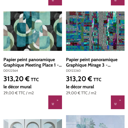
Papier peint panoramique
Papier peint panoramique
Graphique Meeting Place 1 -
Graphique Mirage 3 -
Référence DD122564 -
Référence DD122260 -
DD122564
DD122260
Intissé 200g/m2 - 400 x
Intissé 200g/m2 - 400 x
313,20 €
313,20 €
Prix régulier :
Prix régulier :
TTC
TTC
270 cm
270 cm
le décor mural
le décor mural
29,00 €
TTC
/ m2
29,00 €
TTC
/ m2