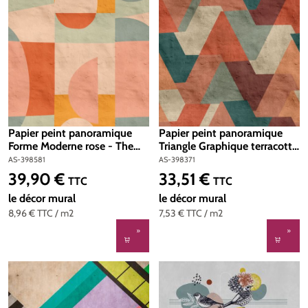
Papier peint panoramique
Papier peint panoramique
Forme Moderne rose - The
Triangle Graphique terracotta
Wall 3 d'A.S. Création | Réf.
- The Wall 3 d'A.S. Création |
AS-398581
AS-398371
AS-398581
Réf. AS-398371
39,90 €
33,51 €
Prix régulier :
Prix régulier :
TTC
TTC
le décor mural
le décor mural
8,96 €
TTC
/ m2
7,53 €
TTC
/ m2