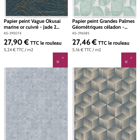
Papier peint Vague Okusai
Papier peint Grandes Palmes
marine or cuivré - Jade 2
Géométriques céladon -
d'A.S. Création | Réf. AS-
Stories of Life d'A.S. Création
AS-395074
AS-396585
395074
| Réf. AS-396585
27,90 €
27,46 €
Prix régulier :
Prix régulier :
TTC
le rouleau
TTC
le rouleau
5,24 €
TTC
/ m2
5,16 €
TTC
/ m2