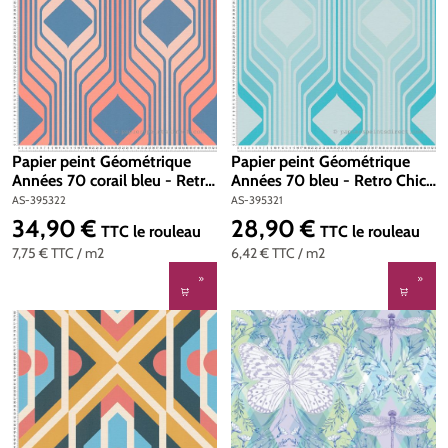
Papier peint Géométrique
Papier peint Géométrique
Années 70 corail bleu - Retro
Années 70 bleu - Retro Chic
Chic d'A.S. Création | Réf. AS-
d'A.S. Création | Réf. AS-
AS-395322
AS-395321
395322
395321
34,90 €
28,90 €
Prix régulier :
Prix régulier :
TTC
le rouleau
TTC
le rouleau
7,75 €
TTC
/ m2
6,42 €
TTC
/ m2