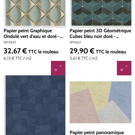
Papier peint Graphique
Papier peint 3D Géométrique
Ondulé vert d'eau et doré -
Cubes bleu noir doré -
My Home My Spa d'A.S.
Titanium 3 d'AS Création |
SP15842
SP15621
Création | Réf. SP15842
Réf. SP15621
32,67 €
29,90 €
Prix régulier :
Prix régulier :
TTC
le rouleau
TTC
le rouleau
6,13 €
TTC
/ m2
5,61 €
TTC
/ m2
Papier peint panoramique