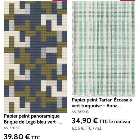
Papier peint Tartan Écossais
vert turquoise - Anna
D'Andrea d'A.S. Création |
AS-782243
Papier peint panoramique
Réf. AS-782243
34,90 €
Prix régulier :
TTC
le rouleau
Brique de Lego bleu vert -
Lilly & Luis d'A.S. Création |
6,55 €
TTC
/ m2
AS-770651
Réf. AS-770651
39,80 €
Prix régulier :
TTC