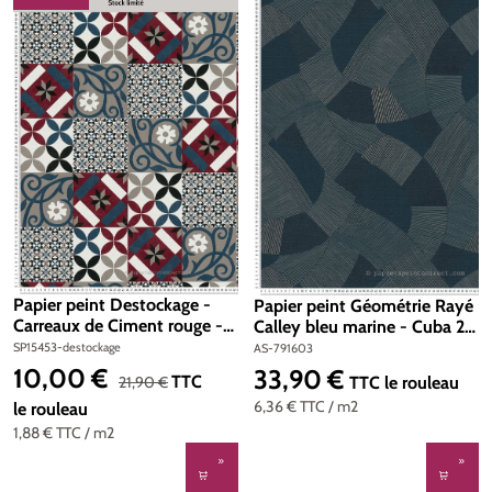
RÉDUCTION
Papier peint Destockage -
Papier peint Géométrie Rayé
Carreaux de Ciment rouge -
Calley bleu marine - Cuba 2
New Life d'AS Création
d'A.S. Création | Réf. AS-
SP15453-destockage
AS-791603
791603
10,00 €
33,90 €
Prix de vente :
Prix régulier :
Prix régulier :
TTC
21,90 €
TTC
le rouleau
6,36 €
TTC
/ m2
le rouleau
1,88 €
TTC
/ m2