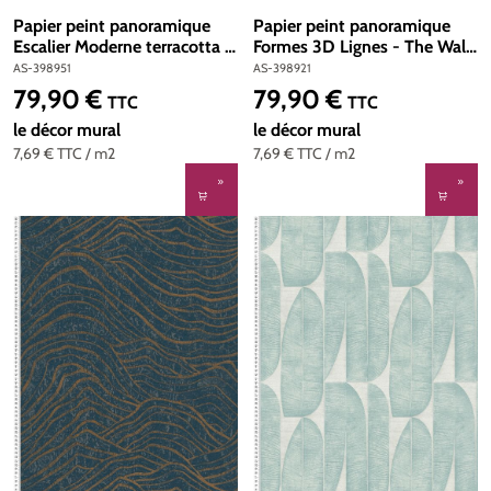
Papier peint panoramique
Papier peint panoramique
Escalier Moderne terracotta -
Formes 3D Lignes - The Wall
The Wall 3 d'A.S. Création |
3 d'A.S. Création | Réf. AS-
AS-398951
AS-398921
Réf. AS-398951
398921
79,90 €
79,90 €
Prix régulier :
Prix régulier :
TTC
TTC
le décor mural
le décor mural
7,69 €
TTC
/ m2
7,69 €
TTC
/ m2