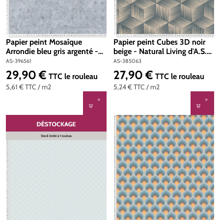
Papier peint Mosaîque
Papier peint Cubes 3D noir
Arrondie bleu gris argenté -
beige - Natural Living d'A.S.
Stories of Life d'A.S. Création
Création | Réf. AS-385063
AS-396561
AS-385063
| Réf. AS-396561
29,90 €
27,90 €
Prix régulier :
Prix régulier :
TTC
le rouleau
TTC
le rouleau
5,61 €
TTC
/ m2
5,24 €
TTC
/ m2