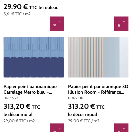
29,90 €
Prix régulier :
TTC
le rouleau
5,61 €
TTC
/ m2
Papier peint panoramique
Papier peint panoramique 3D
Carrelage Metro bleu -
Illusion Room - Référence
Référence DD122724 - Intissé
DD122640 - Intissé
DD122724
DD122640
200g/m2 - 400 x 270 cm
200g/m2 - 400 x 270 cm
313,20 €
313,20 €
Prix régulier :
Prix régulier :
TTC
TTC
le décor mural
le décor mural
29,00 €
TTC
/ m2
29,00 €
TTC
/ m2