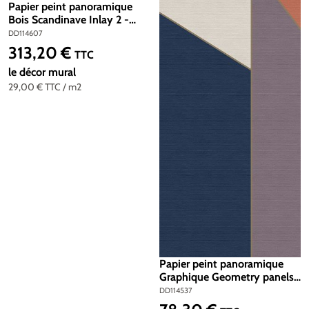
Papier peint panoramique
Bois Scandinave Inlay 2 -
Référence DD114607 -
DD114607
Intissé 200g/m2 - Standard
313,20 €
Prix régulier :
TTC
400 x 270
le décor mural
29,00 €
TTC
/ m2
Papier peint panoramique
Graphique Geometry panels
2 - Référence DD114537 -
DD114537
Intissé 200g/m2 - Standard