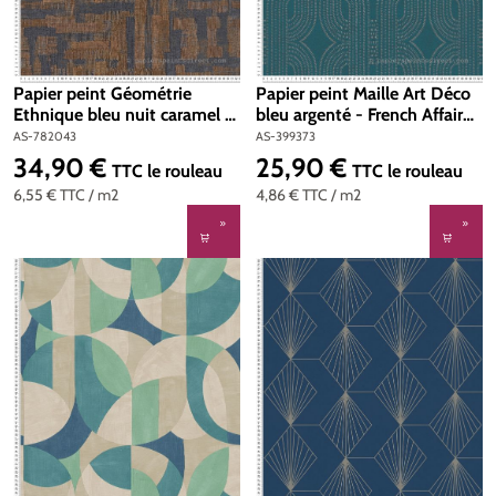
Papier peint Géométrie
Papier peint Maille Art Déco
Ethnique bleu nuit caramel -
bleu argenté - French Affair
Metropolitan Stories 4 Hot
d'A.S. Création | Réf. AS-
AS-782043
AS-399373
Spots d'A.S. Création | Réf.
399373
34,90 €
25,90 €
Prix régulier :
Prix régulier :
TTC
le rouleau
TTC
le rouleau
AS-782043
6,55 €
TTC
/ m2
4,86 €
TTC
/ m2