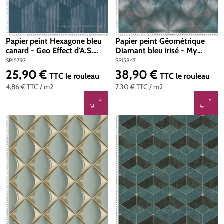
Papier peint Hexagone bleu
Papier peint Géométrique
canard - Geo Effect d'A.S.
Diamant bleu irisé - My
Création | Réf. SP15792
Home My Spa d'A.S. Création
SP15792
SP15847
| Réf. SP15847
25,90 €
38,90 €
Prix régulier :
Prix régulier :
TTC
le rouleau
TTC
le rouleau
4,86 €
TTC
/ m2
7,30 €
TTC
/ m2