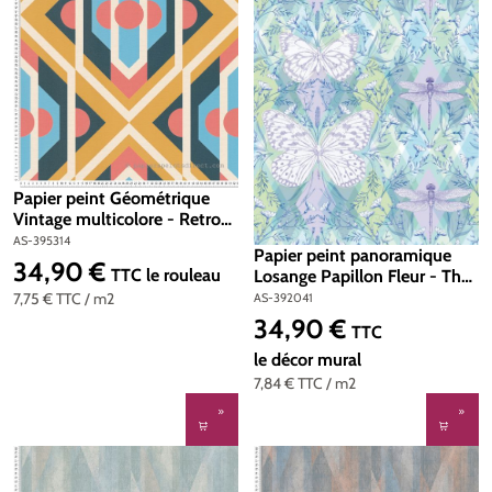
Papier peint Géométrique
Vintage multicolore - Retro
Chic d'A.S. Création | Réf. AS-
AS-395314
Papier peint panoramique
395314
34,90 €
Prix régulier :
TTC
le rouleau
Losange Papillon Fleur - The
Wall 2 d'A.S. Création | Réf.
7,75 €
TTC
/ m2
AS-392041
AS-392041
34,90 €
Prix régulier :
TTC
le décor mural
7,84 €
TTC
/ m2