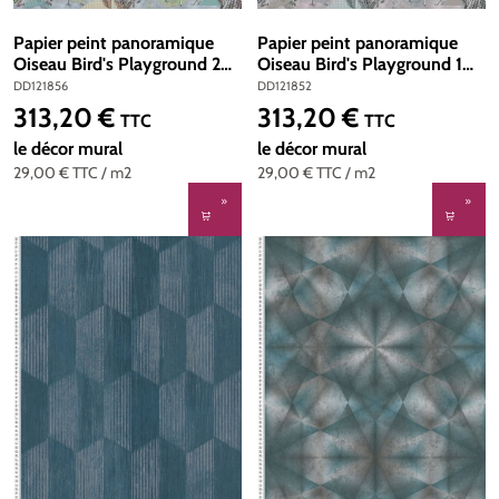
Papier peint panoramique
Papier peint panoramique
Oiseau Bird's Playground 2
Oiseau Bird's Playground 1
bleu - Référence DD121856 -
violet - Référence DD121852
DD121856
DD121852
Intissé 200g/m2 - 400 x
- Intissé 200g/m2 - 400 x
313,20 €
313,20 €
Prix régulier :
Prix régulier :
TTC
TTC
270 cm
270 cm
le décor mural
le décor mural
29,00 €
TTC
/ m2
29,00 €
TTC
/ m2