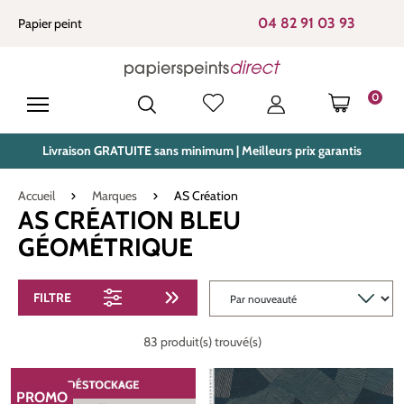
tenu principal
04 82 91 03 93
Papier peint
0
LE PANIE
Livraison GRATUITE sans minimum | Meilleurs prix garantis
Accueil
Marques
AS Création
AS CRÉATION BLEU
GÉOMÉTRIQUE
FILTRE
83 produit(s) trouvé(s)
PROMO