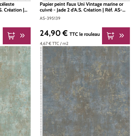
céleste
Papier peint Faux Uni Vintage marine or
. Création |
cuivré - Jade 2 d'A.S. Création | Réf. AS-
395139
AS-395139
24,90 €
Prix régulier :
TTC
le rouleau
4,67 €
TTC
/ m2