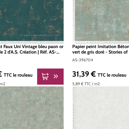
nt Faux Uni Vintage bleu paon or
Papier peint Imitation Béton
de 2 d'A.S. Création | Réf. AS-
vert de gris doré - Stories of 
Création | Réf. AS-396704
AS-396704
 €
31,39 €
er :
Prix régulier :
TTC
le rouleau
TTC
le rouleau
 m2
5,89 €
TTC
/ m2