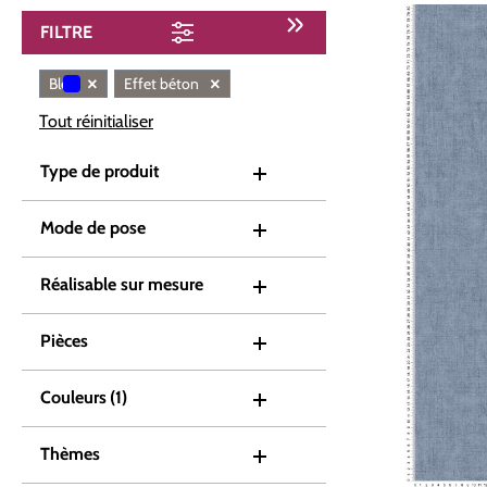
FILTRE
×
×
Bleu
Effet béton
Tout réinitialiser
Type de produit
Mode de pose
Réalisable sur mesure
Pièces
Couleurs
(1)
Thèmes