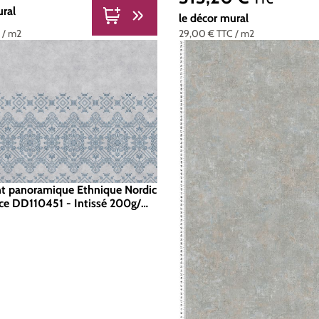
ural
le décor mural
C
/ m2
29,00 €
TTC
/ m2
nt panoramique Ethnique Nordic
nce DD110451 - Intissé 200g/m2
d 400 x 270