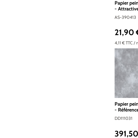
Papier pei
- Attractiv
390413
AS-390413
21,90
Prix réguli
4,11 €
TTC
/ 
Papier pei
- Référenc
Standard 
DD111031
391,5
Prix réguli