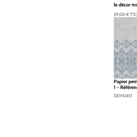
le décor m
29,00 €
TT
Papier pei
1 - Référe
- Standar
DD110451