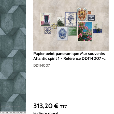
Papier peint panoramique Mur souvenirs
Atlantic spirit 1 - Référence DD114007 -
Intissé 200g/m2 - Standard 400 x 270
DD114007
313,20 €
Prix régulier :
TTC
le décor mural