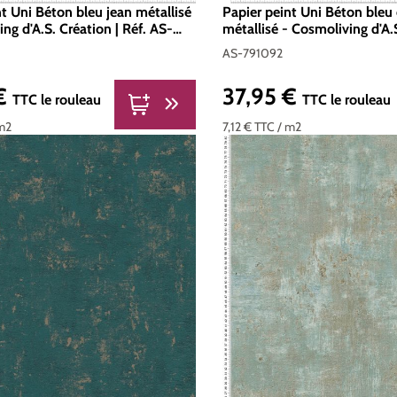
nt Uni Béton bleu jean métallisé
Papier peint Uni Béton bleu 
ng d'A.S. Création | Réf. AS-
métallisé - Cosmoliving d'A.S
Réf. AS-791092
AS-791092
 €
37,95 €
er :
Prix régulier :
TTC
le rouleau
TTC
le rouleau
m2
7,12 €
TTC
/ m2