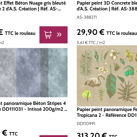
nt Effet Béton Nuage gris bleuté
Papier peint 3D Concrete b
e 2 d'A.S. Création | Réf. AS-
d'A.S. Création | Réf. AS-38
AS-388271
 €
29,90 €
er :
Prix régulier :
TTC
le rouleau
TTC
le roulea
m2
5,61 €
TTC
/ m2
nt panoramique Béton Stripes 4
e DD111031 - Intissé 200g/m2 -
Papier peint panoramique Fe
500 x 270
Tropicana 2 - Référence DD
Intissé 200g/m2 - Standar
DD110991
0 €
er :
TTC
313,20 €
Prix régulier :
TTC