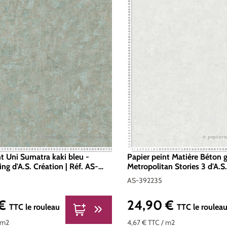
nt Uni Sumatra kaki bleu -
Papier peint Matière Béton gr
ing d'A.S. Création | Réf. AS-
Metropolitan Stories 3 d'A.S.
Réf. AS-392235
AS-392235
 €
24,90 €
er :
Prix régulier :
TTC
le rouleau
TTC
le roulea
 m2
4,67 €
TTC
/ m2