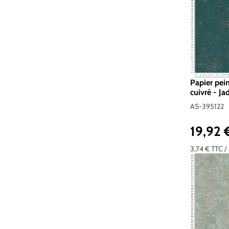
Papier pei
cuivré - Ja
395122
AS-395122
19,92
Prix réguli
3,74 €
TTC
/