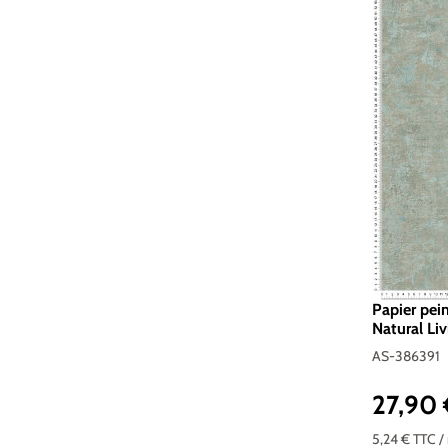
Papier pei
Natural Liv
386391
AS-386391
27,90
Prix réguli
5,24 €
TTC
/