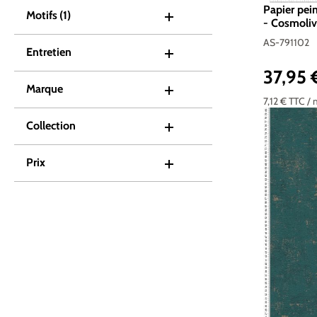
Papier pei
Motifs
(1)
- Cosmolivi
791102
AS-791102
Entretien
37,95
Prix réguli
Marque
7,12 €
TTC
/ 
Collection
Prix