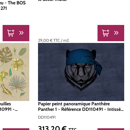
leu - The BOS
8271
u
29,00 €
TTC
/ m2
uilles
Papier peint panoramique Panthère
110991 -
Panther 1 - Référence DD110491 - Intissé
d 400 x 270
200g/m2 - Standard 400 x 270
DD110491
313,20 €
Prix régulier :
TTC