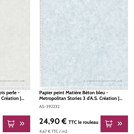
is perle -
Papier peint Matière Béton bleu -
 Création |
Metropolitan Stories 3 d'A.S. Création |
Réf. AS-392232
AS-392232
24,90 €
Prix régulier :
u
TTC
le rouleau
4,67 €
TTC
/ m2