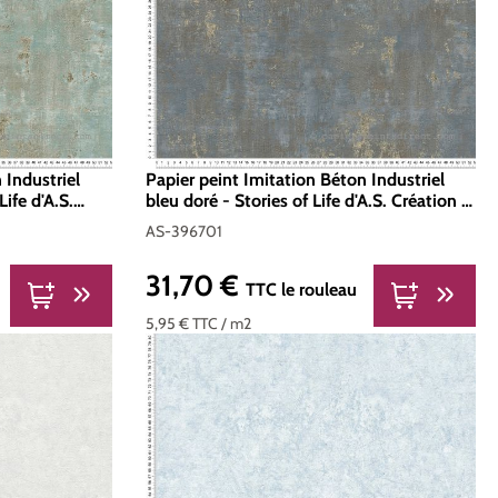
 Industriel
Papier peint Imitation Béton Industriel
Life d'A.S.
bleu doré - Stories of Life d'A.S. Création |
Réf. AS-396701
AS-396701
31,70 €
Prix régulier :
TTC
le rouleau
5,95 €
TTC
/ m2