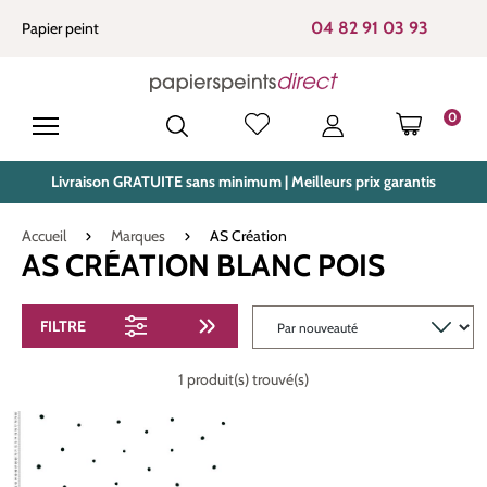
tenu principal
04 82 91 03 93
Papier peint
0
LE PANIE
Livraison GRATUITE sans minimum | Meilleurs prix garantis
Accueil
Marques
AS Création
AS CRÉATION BLANC POIS
FILTRE
1 produit(s) trouvé(s)