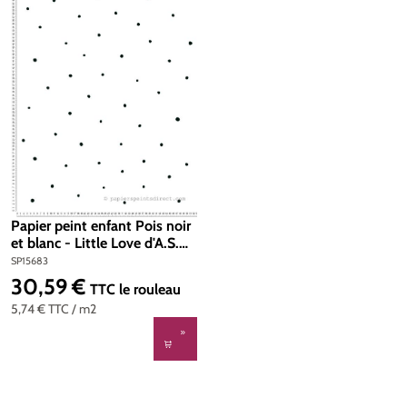
Papier peint enfant Pois noir
et blanc - Little Love d'A.S.
Création | Réf. SP15683
SP15683
30,59 €
Prix régulier :
TTC
le rouleau
5,74 €
TTC
/ m2