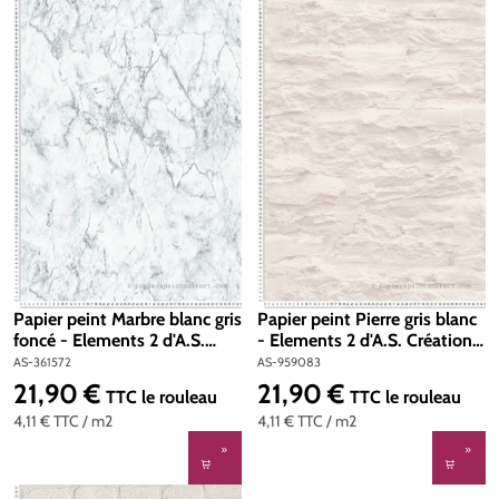
Papier peint Marbre blanc gris
Papier peint Pierre gris blanc
foncé - Elements 2 d'A.S.
- Elements 2 d'A.S. Création |
Création | Réf. AS-361572
Réf. AS-959083
AS-361572
AS-959083
21,90 €
21,90 €
Prix régulier :
Prix régulier :
TTC
le rouleau
TTC
le rouleau
4,11 €
TTC
/ m2
4,11 €
TTC
/ m2