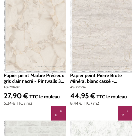
Papier peint Marbre Précieux
Papier peint Pierre Brute
gris clair nacré - Pintwalls 3
Minéral blanc cassé -
d'A.S. Création | Réf. AS-
Metropolitan Stories 5 Vibes
AS-791682
AS-791996
791682
& Styles d'A.S. Création | Réf.
27,90 €
44,95 €
Prix régulier :
Prix régulier :
TTC
le rouleau
TTC
le rouleau
AS-791996
5,24 €
TTC
/ m2
8,44 €
TTC
/ m2