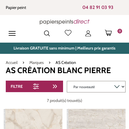
tenu principal
04 82 91 03 93
Papier peint
0
LE PANIE
Livraison GRATUITE sans minimum | Meilleurs prix garantis
Accueil
Marques
AS Création
AS CRÉATION BLANC PIERRE
FILTRE
7 produit(s) trouvé(s)