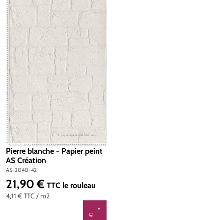
Pierre blanche - Papier peint
AS Création
AS-2040-42
21,90 €
Prix régulier :
TTC
le rouleau
4,11 €
TTC
/ m2