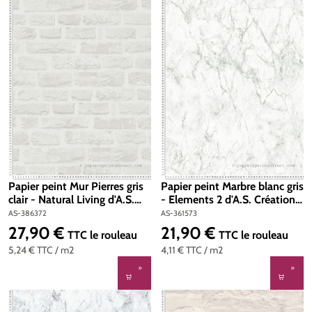
Papier peint Mur Pierres gris
Papier peint Marbre blanc gris
clair - Natural Living d'A.S.
- Elements 2 d'A.S. Création |
Création | Réf. AS-386372
Réf. AS-361573
AS-386372
AS-361573
27,90 €
21,90 €
Prix régulier :
Prix régulier :
TTC
le rouleau
TTC
le rouleau
5,24 €
TTC
/ m2
4,11 €
TTC
/ m2