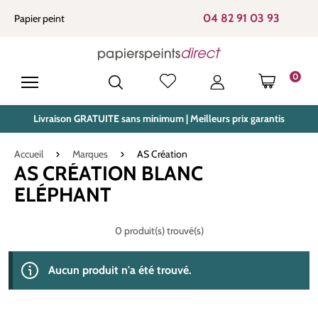
tenu principal
04 82 91 03 93
Papier peint
0
LE PANIE
Livraison GRATUITE sans minimum | Meilleurs prix garantis
Accueil
Marques
AS Création
AS CRÉATION BLANC
ELÉPHANT
0 produit(s) trouvé(s)
Aucun produit n'a été trouvé.