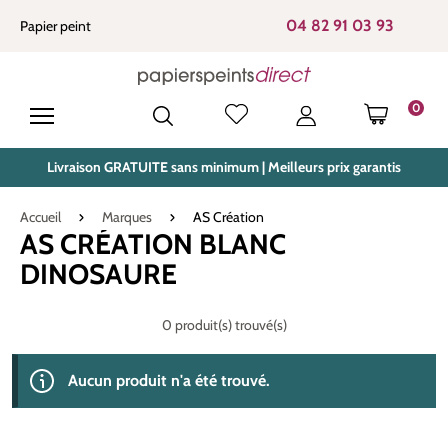
tenu principal
04 82 91 03 93
Papier peint
0
LE PANIE
Livraison GRATUITE sans minimum | Meilleurs prix garantis
Accueil
Marques
AS Création
AS CRÉATION BLANC
DINOSAURE
0 produit(s) trouvé(s)
Aucun produit n'a été trouvé.