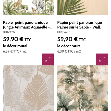
Papier peint panoramique
Papier peint panoramique
Jungle Animaux Aquarelle -
Palme sur le Sable - Wall
Wall Love d'A.S. Création |
Love d'A.S. Création | Réf.
DD129597
DD129606
Réf. DD129597
DD129606
59,90 €
59,90 €
Prix régulier :
Prix régulier :
TTC
TTC
le décor mural
le décor mural
6,39 €
TTC
/ m2
6,39 €
TTC
/ m2