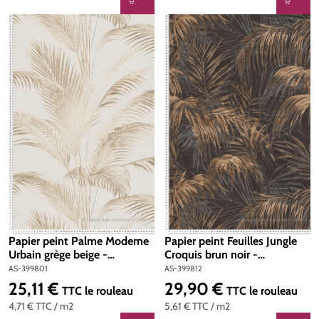
Papier peint Palme Moderne
Papier peint Feuilles Jungle
Urbain grège beige -
Croquis brun noir -
Metropolis Michalsky 6 de
Metropolis Michalsky 6 de
AS-399801
AS-399812
Livingwalls | Réf. AS-399801
Livingwalls | Réf. AS-399812
25,11 €
29,90 €
Prix régulier :
Prix régulier :
TTC
le rouleau
TTC
le rouleau
4,71 €
TTC
/ m2
5,61 €
TTC
/ m2