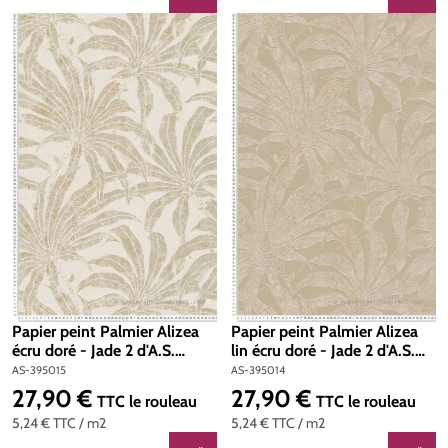
Papier peint Palmier Alizea
Papier peint Palmier Alizea
écru doré - Jade 2 d'A.S.
lin écru doré - Jade 2 d'A.S.
Création | Réf. AS-395015
Création | Réf. AS-395014
AS-395015
AS-395014
27,90 €
27,90 €
Prix régulier :
Prix régulier :
TTC
le rouleau
TTC
le rouleau
5,24 €
TTC
/ m2
5,24 €
TTC
/ m2