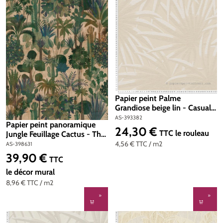
Papier peint Palme
Grandiose beige lin - Casual
Living d'A.S. Création | Réf.
AS-393382
Papier peint panoramique
AS-393382
24,30 €
Prix régulier :
TTC
le rouleau
Jungle Feuillage Cactus - The
Wall 3 d'A.S. Création | Réf.
4,56 €
TTC
/ m2
AS-398631
AS-398631
39,90 €
Prix régulier :
TTC
le décor mural
8,96 €
TTC
/ m2