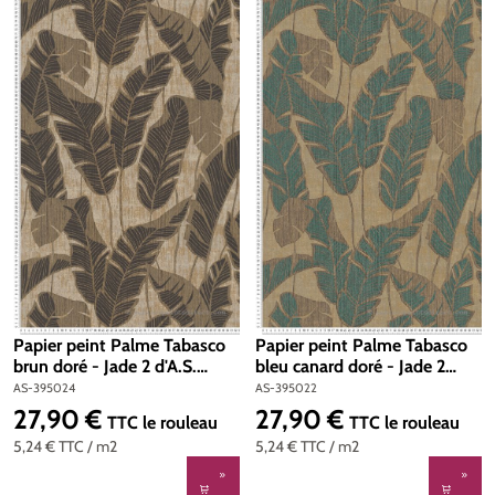
Papier peint Palme Tabasco
Papier peint Palme Tabasco
brun doré - Jade 2 d'A.S.
bleu canard doré - Jade 2
Création | Réf. AS-395024
d'A.S. Création | Réf. AS-
AS-395024
AS-395022
395022
27,90 €
27,90 €
Prix régulier :
Prix régulier :
TTC
le rouleau
TTC
le rouleau
5,24 €
TTC
/ m2
5,24 €
TTC
/ m2