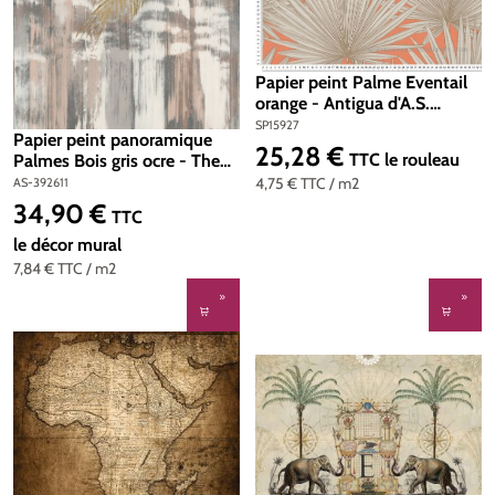
Papier peint Palme Eventail
orange - Antigua d'A.S.
Création | Réf. SP15927
SP15927
Papier peint panoramique
25,28 €
Prix régulier :
TTC
le rouleau
Palmes Bois gris ocre - The
Wall 2 d'A.S. Création | Réf.
4,75 €
TTC
/ m2
AS-392611
AS-392611
34,90 €
Prix régulier :
TTC
le décor mural
7,84 €
TTC
/ m2