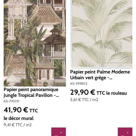
Papier peint Palme Moderne
Urbain vert grège -
Metropolis Michalsky 6 de
AS-399802
Livingwalls | Réf. AS-399802
Papier peint panoramique
29,90 €
Prix régulier :
TTC
le rouleau
Jungle Tropical Pavilion -
5,61 €
TTC
/ m2
Metropolitan Stories 4 Hot
AS-790151
Spots d'A.S. Création | Réf.
41,90 €
Prix régulier :
TTC
AS-790151
le décor mural
9,41 €
TTC
/ m2