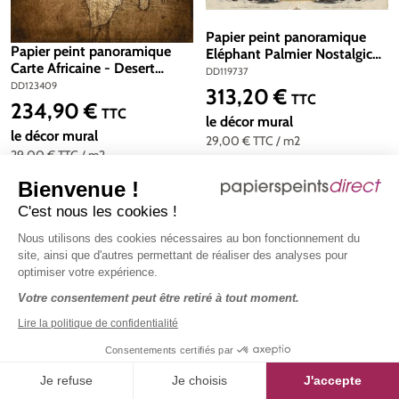
Papier peint panoramique
Papier peint panoramique
Eléphant Palmier Nostalgic
Carte Africaine - Desert
Elefant - Référence
DD119737
Lodge de Livingwalls | Réf.
DD119737 - Intissé 200g/m2
DD123409
313,20 €
Prix régulier :
TTC
DD123409
- Standard 400 x 270
234,90 €
Prix régulier :
TTC
le décor mural
le décor mural
29,00 €
TTC
/ m2
29,00 €
TTC
/ m2
Bienvenue !
C'est nous les cookies !
Nous utilisons des cookies nécessaires au bon fonctionnement du
site, ainsi que d'autres permettant de réaliser des analyses pour
optimiser votre expérience.
Votre consentement peut être retiré à tout moment.
Lire la politique de confidentialité
Consentements certifiés par
Je refuse
Je choisis
J'accepte