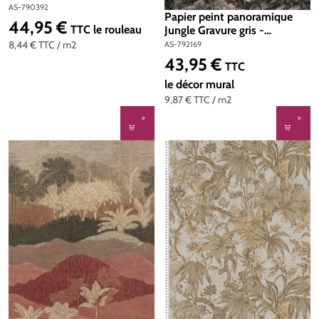
Metropolitan Stories 5 Vibes
AS-790392
Papier peint panoramique
& Styles d'A.S. Création | Réf.
44,95 €
Prix régulier :
TTC
le rouleau
Jungle Gravure gris -
AS-790392
Metropolitan Stories 5 Vibes
8,44 €
TTC
/ m2
AS-792169
& Styles d'A.S. Création | Réf.
43,95 €
Prix régulier :
TTC
AS-792169
le décor mural
9,87 €
TTC
/ m2