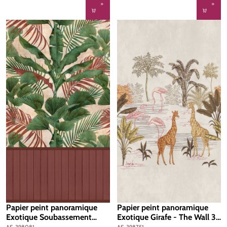
Papier peint panoramique
Papier peint panoramique
Exotique Soubassement
Exotique Girafe - The Wall 3
briqque - Wallpanel d'A.S.
d'A.S. Création | Réf. AS-
AS-398081
AS-398751