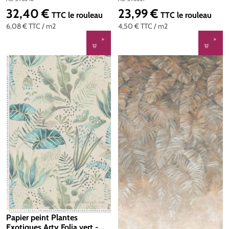
396542
AS-393551
32,40 €
23,99 €
Prix régulier :
Prix régulier :
TTC
le rouleau
TTC
le rouleau
6,08 €
TTC
/ m2
4,50 €
TTC
/ m2
Papier peint Plantes
Exotiques Arty Folia vert -