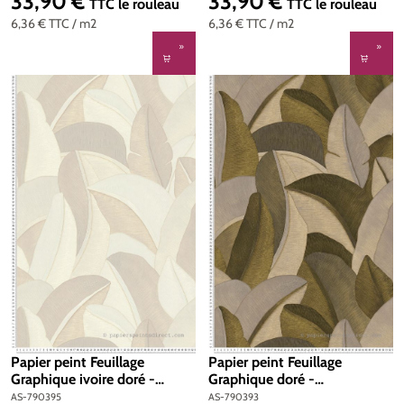
33,90 €
33,90 €
Prix régulier :
Prix régulier :
TTC
le rouleau
TTC
le rouleau
6,36 €
TTC
/ m2
6,36 €
TTC
/ m2
Papier peint Feuillage
Papier peint Feuillage
Graphique ivoire doré -
Graphique doré -
Metropolitan Stories 5 Vibes
Metropolitan Stories 5 Vibes
AS-790395
AS-790393