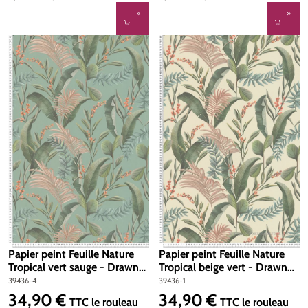
Papier peint Feuille Nature
Papier peint Feuille Nature
Tropical vert sauge - Drawn
Tropical beige vert - Drawn
Into Nature de Livingwalls |
Into Nature de Livingwalls |
39436-4
39436-1
Réf. 39436-4
Réf. 39436-1
34,90 €
34,90 €
Prix régulier :
Prix régulier :
TTC
le rouleau
TTC
le rouleau