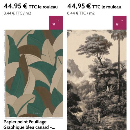
& Styles d'A.S. Création | Réf.
& Styles d'A.S. Création | Réf.
44,95 €
44,95 €
Prix régulier :
Prix régulier :
TTC
le rouleau
TTC
le rouleau
AS-790395
AS-790393
8,44 €
TTC
/ m2
8,44 €
TTC
/ m2
Papier peint Feuillage
Graphique bleu canard -