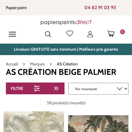
tenu principal
04 82 91 03 93
Papier peint
0
LE PANIE
Livraison GRATUITE sans minimum | Meilleurs prix garantis
Accueil
Marques
AS Création
AS CRÉATION BEIGE PALMIER
FILTRE
58 produit(s) trouvé(s)