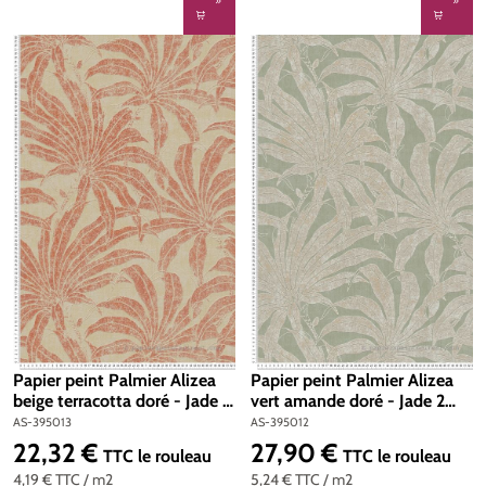
Papier peint Palmier Alizea
Papier peint Palmier Alizea
beige terracotta doré - Jade 2
vert amande doré - Jade 2
d'A.S. Création | Réf. AS-
d'A.S. Création | Réf. AS-
AS-395013
AS-395012
395013
395012
22,32 €
27,90 €
Prix régulier :
Prix régulier :
TTC
le rouleau
TTC
le rouleau
4,19 €
TTC
/ m2
5,24 €
TTC
/ m2