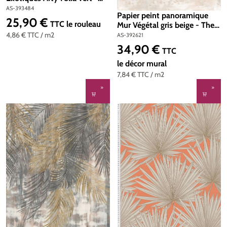
Famous Garden d'A.S.
AS-393484
Papier peint panoramique
Création | Réf. AS-393484
25,90 €
Prix régulier :
TTC
le rouleau
Mur Végétal gris beige - The
Wall 2 d'A.S. Création | Réf.
4,86 €
TTC
/ m2
AS-392621
AS-392621
34,90 €
Prix régulier :
TTC
le décor mural
7,84 €
TTC
/ m2