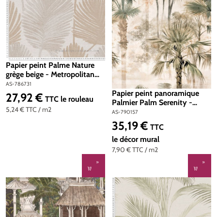
Papier peint Palme Nature
grège beige - Metropolitan
Stories 4 Hot Spots d'A.S.
AS-786731
Création | Réf. AS-786731
Papier peint panoramique
27,92 €
Prix régulier :
TTC
le rouleau
Palmier Palm Serenity -
5,24 €
TTC
/ m2
Metropolitan Stories 4 Hot
AS-790157
Spots d'A.S. Création | Réf.
35,19 €
Prix régulier :
TTC
AS-790157
le décor mural
7,90 €
TTC
/ m2