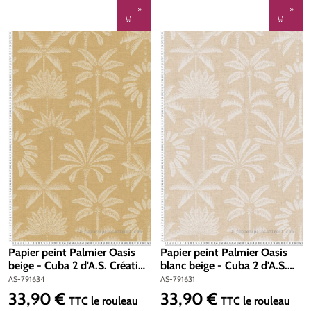
Papier peint Palmier Oasis
Papier peint Palmier Oasis
beige - Cuba 2 d'A.S. Création
blanc beige - Cuba 2 d'A.S.
| Réf. AS-791634
Création | Réf. AS-791631
AS-791634
AS-791631
33,90 €
33,90 €
Prix régulier :
Prix régulier :
TTC
le rouleau
TTC
le rouleau