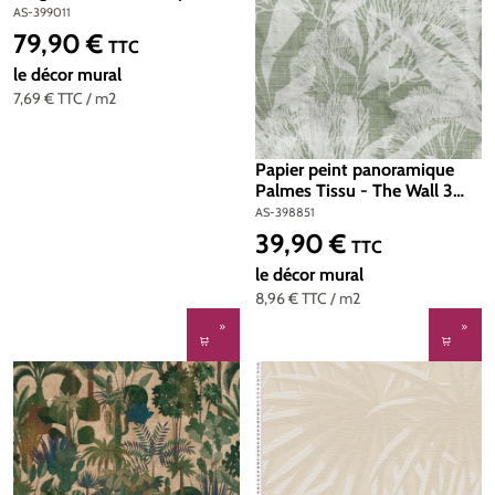
The Wall 3 d'A.S. Création |
AS-399011
Réf. AS-399011
79,90 €
Prix régulier :
TTC
le décor mural
7,69 €
TTC
/ m2
Papier peint panoramique
Palmes Tissu - The Wall 3
d'A.S. Création | Réf. AS-
AS-398851
398851
39,90 €
Prix régulier :
TTC
le décor mural
8,96 €
TTC
/ m2