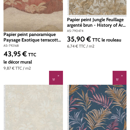
Papier peint Jungle Feuillage
argenté brun - History of Art
2 d'AS Création | Réf. AS-
AS-790474
Papier peint panoramique
790474
35,90 €
Prix régulier :
TTC
le rouleau
Paysage Exotique terracotta
- Metropolitan Stories 5
6,74 €
TTC
/ m2
AS-792168
Vibes & Styles d'A.S. Création
43,95 €
Prix régulier :
TTC
| Réf. AS-792168
le décor mural
9,87 €
TTC
/ m2