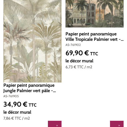
Papier peint panoramique
Ville Tropicale Palmier vert -
Cuba 2 d'A.S. Création | Réf.
AS-761902
AS-761902
69,90 €
Prix régulier :
TTC
le décor mural
6,73 €
TTC
/ m2
Papier peint panoramique
Jungle Palmier vert pâle -
Cuba 2 d'A.S. Création | Réf.
AS-761905
AS-761905
34,90 €
Prix régulier :
TTC
le décor mural
7,86 €
TTC
/ m2