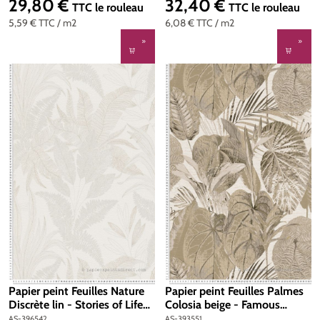
29,80 €
32,40 €
Prix régulier :
Prix régulier :
TTC
le rouleau
TTC
le rouleau
5,59 €
TTC
/ m2
6,08 €
TTC
/ m2
Papier peint Feuilles Nature
Papier peint Feuilles Palmes
Discrète lin - Stories of Life
Colosia beige - Famous
d'A.S. Création | Réf. AS-
Garden d'A.S. Création | Réf.
AS-396542
AS-393551