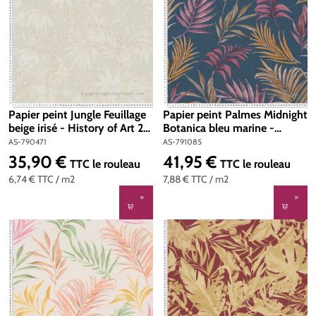
Papier peint Jungle Feuillage
Papier peint Palmes Midnight
beige irisé - History of Art 2
Botanica bleu marine -
d'AS Création | Réf. AS-
Cosmoliving d'A.S. Création |
AS-790471
AS-791085
790471
Réf. AS-791085
35,90 €
41,95 €
Prix régulier :
Prix régulier :
TTC
le rouleau
TTC
le rouleau
6,74 €
TTC
/ m2
7,88 €
TTC
/ m2