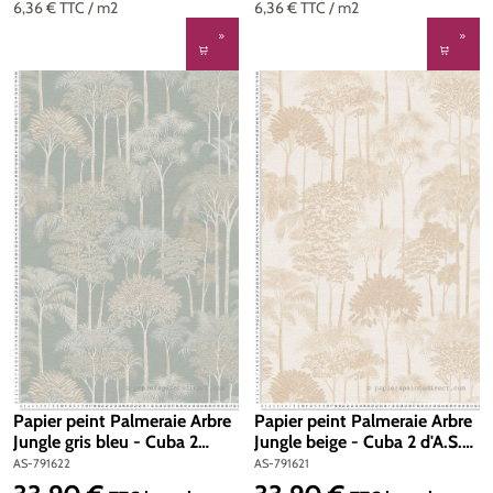
6,36 €
TTC
/ m2
6,36 €
TTC
/ m2
Papier peint Palmeraie Arbre
Papier peint Palmeraie Arbre
Jungle gris bleu - Cuba 2
Jungle beige - Cuba 2 d'A.S.
d'A.S. Création | Réf. AS-
Création | Réf. AS-791621
AS-791622
AS-791621
791622