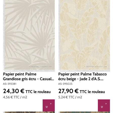
Papier peint Palme
Papier peint Palme Tabasco
Grandiose gris écru - Casual
écru beige - Jade 2 d'A.S.
Living d'A.S. Création | Réf.
Création | Réf. AS-395025
AS-393381
AS-395025
AS-393381
24,30 €
27,90 €
Prix régulier :
Prix régulier :
TTC
le rouleau
TTC
le rouleau
4,56 €
TTC
/ m2
5,24 €
TTC
/ m2