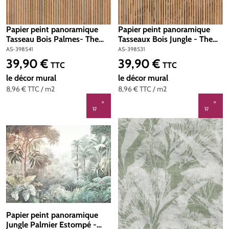
Papier peint panoramique
Papier peint panoramique
Tasseau Bois Palmes- The
Tasseaux Bois Jungle - The
Wall 3 d'A.S. Création | Réf.
Wall 3 d'A.S. Création | Réf.
AS-398541
AS-398531
AS-398541
AS-398531
39,90 €
39,90 €
Prix régulier :
Prix régulier :
TTC
TTC
le décor mural
le décor mural
8,96 €
TTC
/ m2
8,96 €
TTC
/ m2
Papier peint panoramique
Jungle Palmier Estompé -