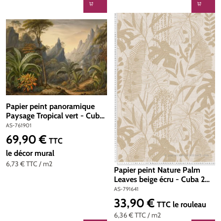
Papier peint panoramique
Paysage Tropical vert - Cuba
2 d'A.S. Création | Réf. AS-
AS-761901
761901
69,90 €
Prix régulier :
TTC
le décor mural
6,73 €
TTC
/ m2
Papier peint Nature Palm
Leaves beige écru - Cuba 2
d'A.S. Création | Réf. AS-
AS-791641
791641
33,90 €
Prix régulier :
TTC
le rouleau
6,36 €
TTC
/ m2