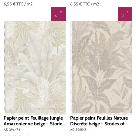
6,55 €
TTC
/ m2
6,55 €
TTC
/ m2
Papier peint Feuillage Jungle
Papier peint Feuilles Nature
Amazonienne beige - Stories
Discrète beige - Stories of
of Life d'A.S. Création | Réf.
Life d'A.S. Création | Réf. AS-
AS-396474
AS-396545
AS-396474
396545