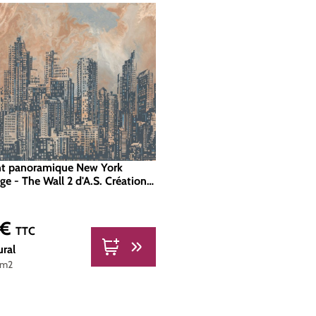
nt panoramique New York
ge - The Wall 2 d'A.S. Création |
93331
 €
er :
TTC
ural
 m2