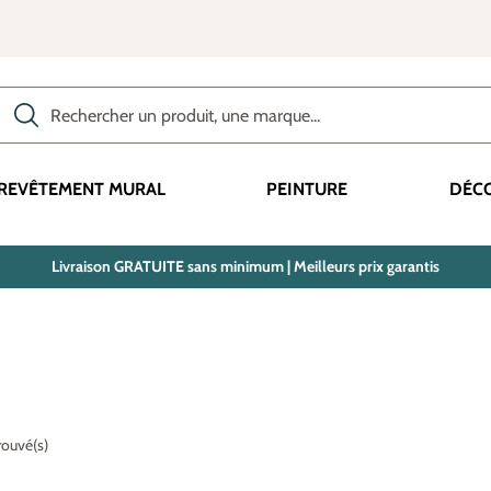
Rechercher des produits, des catégories, des termes, etc.
REVÊTEMENT MURAL
PEINTURE
DÉC
Livraison GRATUITE sans minimum | Meilleurs prix garantis
trouvé(s)