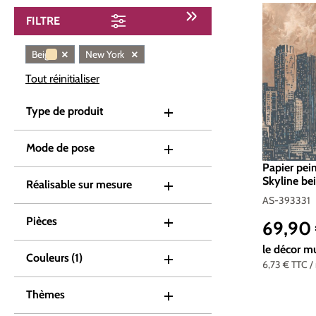
FILTRE
×
×
Beige
New York
Tout réinitialiser
Type de produit
Mode de pose
Papier pei
Skyline bei
Réalisable sur mesure
Réf. AS-3
AS-393331
Pièces
69,90
Prix réguli
le décor m
Couleurs
(1)
6,73 €
TTC
/
Thèmes