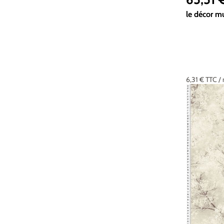
le décor m
6,31 €
TTC
/