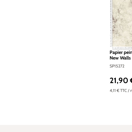
Papier pein
New Walls 
SP15272
21,90
Prix réguli
4,11 €
TTC
/ 