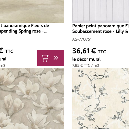
nt panoramique Fleurs de
Papier peint panoramique Fl
spending Spring rose -
Soubassement rose - Lilly & 
g d'A.S. Création | Réf. 791448
Création | Réf. AS-770751
AS-770751
 €
36,61 €
er :
Prix régulier :
TTC
TTC
ural
le décor mural
 m2
7,85 €
TTC
/ m2