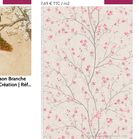
7,69 €
TTC
/ m2
Paon Branche
Création | Réf.