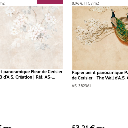
 m2
8,96 €
TTC
/ m2
nt panoramique Fleur de Cerisier
Papier peint panoramique 
3 d'A.S. Création | Réf. AS-
de Cerisier - The Wall d'A.S. 
AS-382361
AS-382361
€
53,21 €
er :