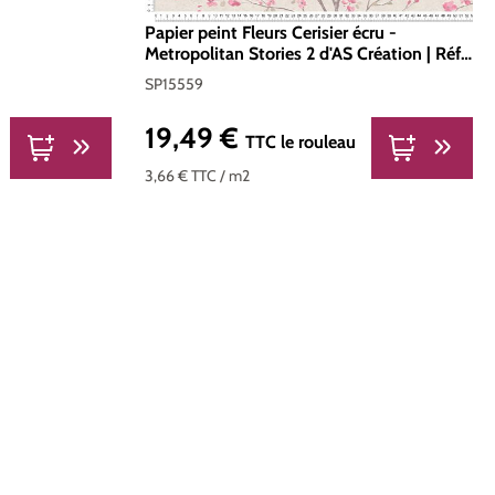
Papier peint Fleurs Cerisier écru -
Metropolitan Stories 2 d'AS Création | Réf.
SP15559
SP15559
19,49 €
Prix régulier :
TTC
le rouleau
3,66 €
TTC
/ m2