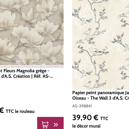
t Fleurs Magnolia grège -
 d'A.S. Création | Réf. AS-
Papier peint panoramique Ja
Oiseau - The Wall 3 d'A.S. Cr
AS-398841
AS-398841
 €
er :
TTC
le rouleau
39,90 €
Prix régulier :
TTC
le décor mural