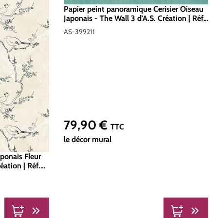
Papier peint panoramique Cerisier Oiseau
Japonais - The Wall 3 d'A.S. Création | Réf.
AS-399211
AS-399211
79,90 €
Prix régulier :
TTC
le décor mural
ponais Fleur
éation | Réf.