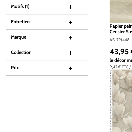
Motifs
(1)
Entretien
Papier pei
Cerisier Su
Marque
Cosmolivin
AS-791448
43,95
Prix réguli
Collection
le décor m
9,42 €
TTC
/
Prix