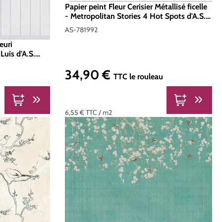
Papier peint Fleur Cerisier Métallisé ficelle
- Metropolitan Stories 4 Hot Spots d'A.S.
Création | Réf. AS-781992
AS-781992
euri
Luis d'A.S.
34,90 €
Prix régulier :
TTC
le rouleau
6,55 €
TTC
/ m2