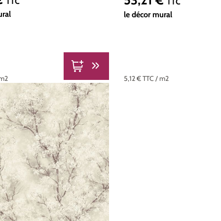
Prix régulier :
TTC
TTC
ural
le décor mural
5,12 €
TTC
/ m2
 m2