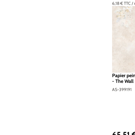
6,18 €
TTC
/
Papier pei
- The Wall 
399191
AS-399191
65,51 
Prix réguli