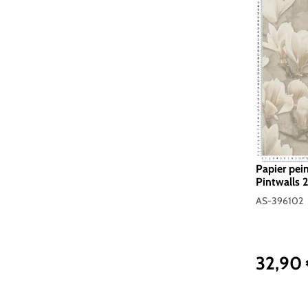
Papier pein
Pintwalls 2
396102
AS-396102
32,90
Prix réguli