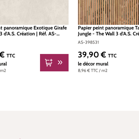
nt panoramique Exotique Girafe
Papier peint panoramique T
3 d'A.S. Création | Réf. AS-
Jungle - The Wall 3 d'A.S. Cré
AS-398531
AS-398531
 €
39,90 €
er :
Prix régulier :
TTC
TTC
ural
le décor mural
 m2
8,96 €
TTC
/ m2