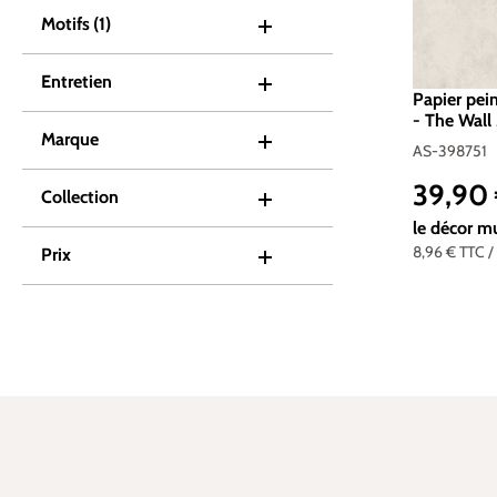
Motifs
(1)
Entretien
Papier pei
- The Wall 
Marque
398751
AS-398751
39,90
Prix réguli
Collection
le décor m
8,96 €
TTC
/
Prix