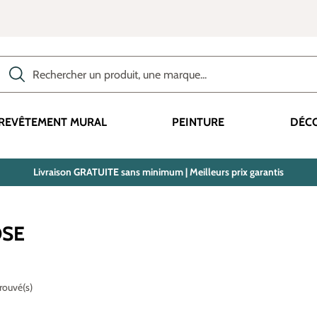
Rechercher des produits, des catégories, des termes, etc.
REVÊTEMENT MURAL
PEINTURE
DÉC
Livraison GRATUITE sans minimum | Meilleurs prix garantis
OSE
trouvé(s)