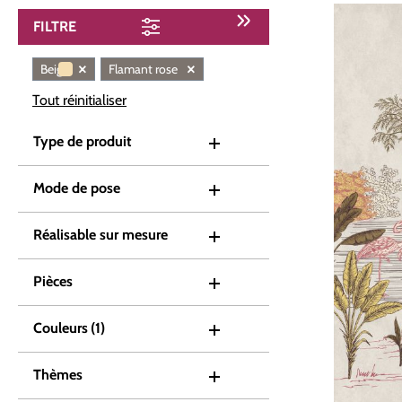
FILTRE
×
×
Beige
Flamant rose
Tout réinitialiser
Type de produit
Mode de pose
Réalisable sur mesure
Pièces
Couleurs
(1)
Thèmes