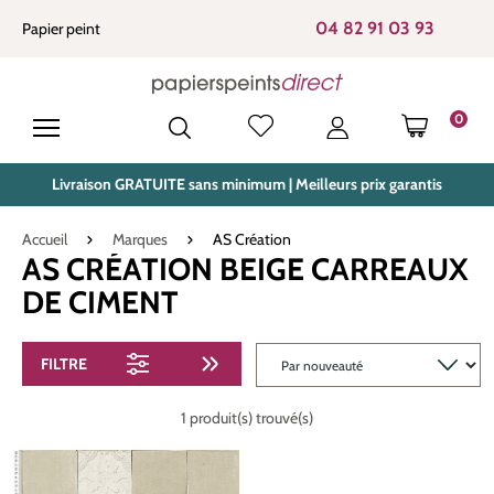
tenu principal
04 82 91 03 93
Papier peint
0
LE PANIE
Livraison GRATUITE sans minimum | Meilleurs prix garantis
Accueil
Marques
AS Création
AS CRÉATION BEIGE CARREAUX
DE CIMENT
FILTRE
1 produit(s) trouvé(s)