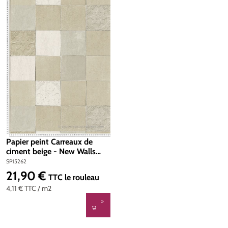
Papier peint Carreaux de
ciment beige - New Walls
d'AS Création | Réf. SP15262
SP15262
21,90 €
Prix régulier :
TTC
le rouleau
4,11 €
TTC
/ m2