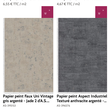
AS-786291
6,55 €
TTC
/ m2
4,67 €
TTC
/ m2
Papier peint Faux Uni Vintage
Papier peint Aspect Industriel
gris argenté - Jade 2 d'A.S.
Texturé anthracite argenté -
Création | Réf. AS-395153
Stories of Life d'A.S. Création
AS-395153
AS-396576