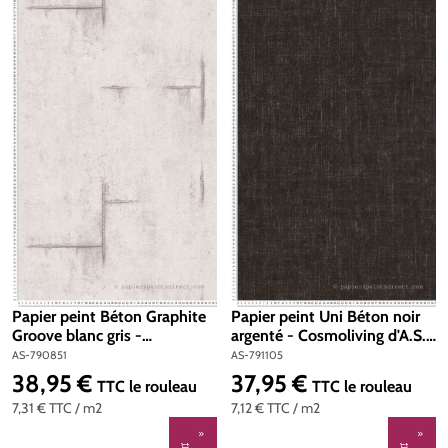
Papier peint Béton Graphite
Papier peint Uni Béton noir
Groove blanc gris -
argenté - Cosmoliving d'A.S.
Cosmoliving d'A.S. Création |
Création | Réf. AS-791105
AS-790851
AS-791105
Réf. AS-790851
38,95 €
37,95 €
Prix régulier :
Prix régulier :
TTC
le rouleau
TTC
le rouleau
7,31 €
TTC
/ m2
7,12 €
TTC
/ m2