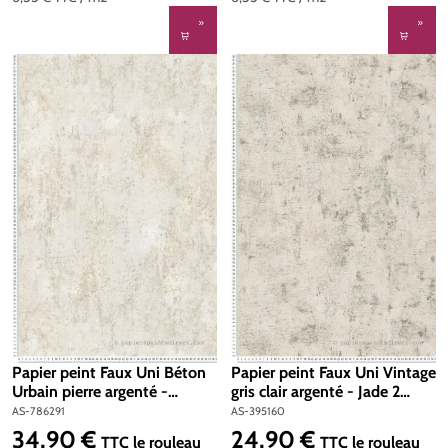
Papier peint Faux Uni Béton
Papier peint Faux Uni Vintage
Urbain pierre argenté -
gris clair argenté - Jade 2
Metropolitan Stories 4 Hot
d'A.S. Création | Réf. AS-
AS-786291
AS-395160
Spots d'A.S. Création | Réf.
395160
34,90 €
24,90 €
Prix régulier :
Prix régulier :
TTC
le rouleau
TTC
le rouleau