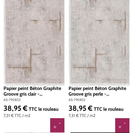
Papier peint Béton Graphite
Papier peint Béton Graphite
Groove gris clair -
Groove gris perle -
Cosmoliving d'A.S. Création |
Cosmoliving d'A.S. Création |
AS-790853
AS-790852
Réf. AS-790853
Réf. AS-790852
38,95 €
38,95 €
Prix régulier :
Prix régulier :
TTC
le rouleau
TTC
le rouleau
7,31 €
TTC
/ m2
7,31 €
TTC
/ m2