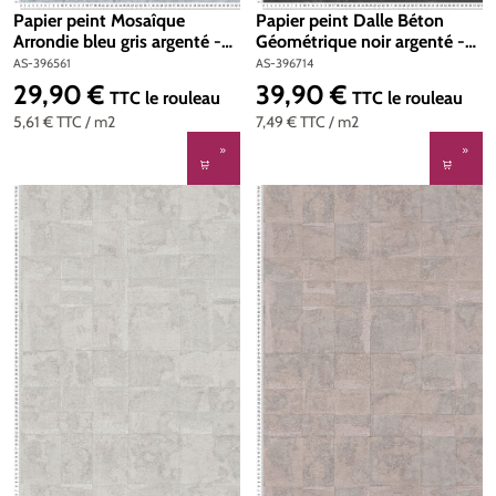
Papier peint Mosaîque
Papier peint Dalle Béton
Arrondie bleu gris argenté -
Géométrique noir argenté -
Stories of Life d'A.S. Création
Stories of Life d'A.S. Création
AS-396561
AS-396714
| Réf. AS-396561
| Réf. AS-396714
29,90 €
39,90 €
Prix régulier :
Prix régulier :
TTC
le rouleau
TTC
le rouleau
5,61 €
TTC
/ m2
7,49 €
TTC
/ m2