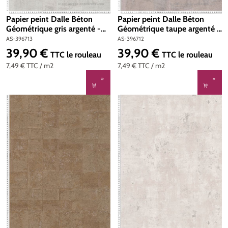
Papier peint Dalle Béton
Papier peint Dalle Béton
Géométrique gris argenté -
Géométrique taupe argenté -
Stories of Life d'A.S. Création
Stories of Life d'A.S. Création
AS-396713
AS-396712
| Réf. AS-396713
| Réf. AS-396712
39,90 €
39,90 €
Prix régulier :
Prix régulier :
TTC
le rouleau
TTC
le rouleau
7,49 €
TTC
/ m2
7,49 €
TTC
/ m2