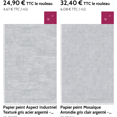
| Réf. AS-396576
24,90 €
32,40 €
Prix régulier :
Prix régulier :
TTC
le rouleau
TTC
le rouleau
4,67 €
TTC
/ m2
6,08 €
TTC
/ m2
Papier peint Aspect Industriel
Papier peint Mosaîque
Texturé gris acier argenté -
Arrondie gris clair argenté -