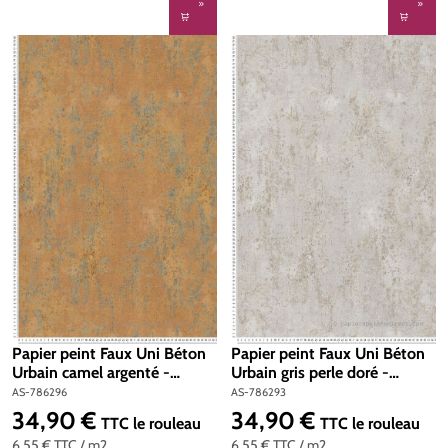
Papier peint Faux Uni Béton
Papier peint Faux Uni Béton
Urbain camel argenté -
Urbain gris perle doré -
Metropolitan Stories 4 Hot
Metropolitan Stories 4 Hot
AS-786296
AS-786293
Spots d'A.S. Création | Réf.
Spots d'A.S. Création | Réf.
34,90 €
34,90 €
Prix régulier :
Prix régulier :
TTC
le rouleau
TTC
le rouleau
AS-786296
AS-786293
6,55 €
TTC
/ m2
6,55 €
TTC
/ m2