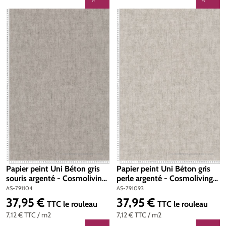
Papier peint Uni Béton gris
Papier peint Uni Béton gris
souris argenté - Cosmoliving
perle argenté - Cosmoliving
d'A.S. Création | Réf. AS-
d'A.S. Création | Réf. AS-
AS-791104
AS-791093
791104
791093
37,95 €
37,95 €
Prix régulier :
Prix régulier :
TTC
le rouleau
TTC
le rouleau
7,12 €
TTC
/ m2
7,12 €
TTC
/ m2