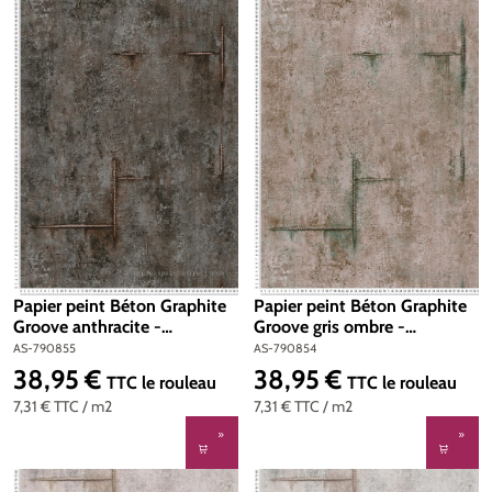
Papier peint Béton Graphite
Papier peint Béton Graphite
Groove anthracite -
Groove gris ombre -
Cosmoliving d'A.S. Création |
Cosmoliving d'A.S. Création |
AS-790855
AS-790854
Réf. AS-790855
Réf. AS-790854
38,95 €
38,95 €
Prix régulier :
Prix régulier :
TTC
le rouleau
TTC
le rouleau
7,31 €
TTC
/ m2
7,31 €
TTC
/ m2