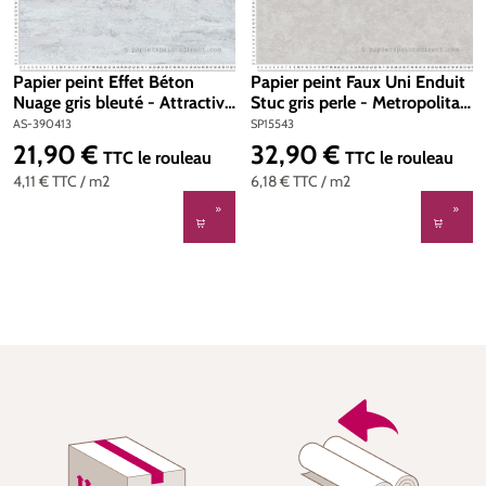
Papier peint Effet Béton
Papier peint Faux Uni Enduit
Nuage gris bleuté - Attractive
Stuc gris perle - Metropolitan
2 d'A.S. Création | Réf. AS-
Stories 2 d'AS Création | Réf.
AS-390413
SP15543
390413
SP15543
21,90 €
32,90 €
Prix régulier :
Prix régulier :
TTC
le rouleau
TTC
le rouleau
4,11 €
TTC
/ m2
6,18 €
TTC
/ m2