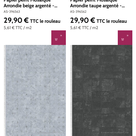
Arrondie beige argenté -
Arrondie taupe argenté -
Stories of Life d'A.S. Création
Stories of Life d'A.S. Création
AS-396563
AS-396562
| Réf. AS-396563
| Réf. AS-396562
29,90 €
29,90 €
Prix régulier :
Prix régulier :
TTC
le rouleau
TTC
le rouleau
5,61 €
TTC
/ m2
5,61 €
TTC
/ m2