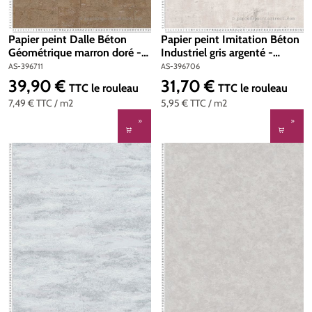
Papier peint Dalle Béton
Papier peint Imitation Béton
Géométrique marron doré -
Industriel gris argenté -
Stories of Life d'A.S. Création
Stories of Life d'A.S. Création
AS-396711
AS-396706
| Réf. AS-396711
| Réf. AS-396706
39,90 €
31,70 €
Prix régulier :
Prix régulier :
TTC
le rouleau
TTC
le rouleau
7,49 €
TTC
/ m2
5,95 €
TTC
/ m2