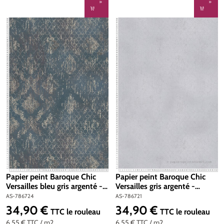
Papier peint Baroque Chic
Papier peint Baroque Chic
Versailles bleu gris argenté -
Versailles gris argenté -
Metropolitan Stories 4 Hot
Metropolitan Stories 4 Hot
AS-786724
AS-786721
Spots d'A.S. Création | Réf.
Spots d'A.S. Création | Réf.
34,90 €
34,90 €
Prix régulier :
Prix régulier :
TTC
le rouleau
TTC
le rouleau
AS-786724
AS-786721
6,55 €
TTC
/ m2
6,55 €
TTC
/ m2