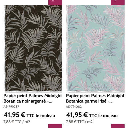
Papier peint Palmes Midnight
Papier peint Palmes Midnight
Botanica noir argenté -
Botanica parme irisé -
Cosmoliving d'A.S. Création |
Cosmoliving d'A.S. Création |
AS-791087
AS-791082
Réf. AS-791087
Réf. AS-791082
41,95 €
41,95 €
Prix régulier :
Prix régulier :
TTC
le rouleau
TTC
le rouleau
7,88 €
TTC
/ m2
7,88 €
TTC
/ m2