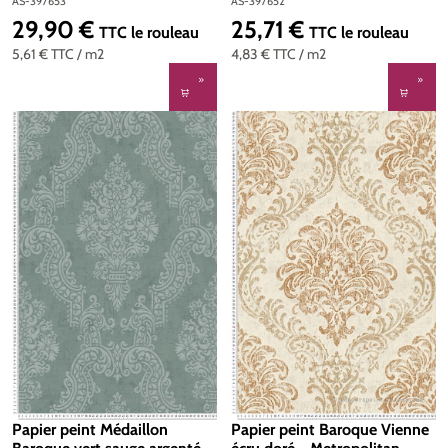
Elegance d'A.S. Création | Réf.
Pure Elegance d'A.S. Création
AS-397653
AS-397652
AS-397653
| Réf. AS-397652
29,90 €
25,71 €
Prix régulier :
Prix régulier :
TTC
le rouleau
TTC
le rouleau
5,61 €
TTC
/ m2
4,83 €
TTC
/ m2
Papier peint Médaillon
Papier peint Baroque Vienne