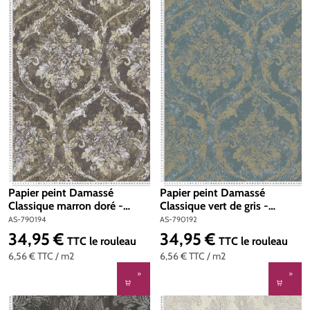
Papier peint Damassé
Papier peint Damassé
Classique marron doré -
Classique vert de gris -
Metropolitan Stories 5 Vibes
Metropolitan Stories 5 Vibes
AS-790194
AS-790192
& Styles d'A.S. Création | Réf.
& Styles d'A.S. Création | Réf.
34,95 €
34,95 €
Prix régulier :
Prix régulier :
TTC
le rouleau
TTC
le rouleau
AS-790194
AS-790192
6,56 €
TTC
/ m2
6,56 €
TTC
/ m2