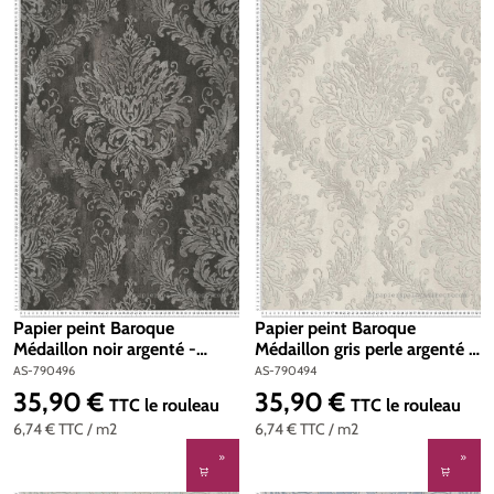
Papier peint Baroque
Papier peint Baroque
Médaillon noir argenté -
Médaillon gris perle argenté -
History of Art 2 d'AS Création
History of Art 2 d'AS Création
AS-790496
AS-790494
| Réf. AS-790496
| Réf. AS-790494
35,90 €
35,90 €
Prix régulier :
Prix régulier :
TTC
le rouleau
TTC
le rouleau
6,74 €
TTC
/ m2
6,74 €
TTC
/ m2