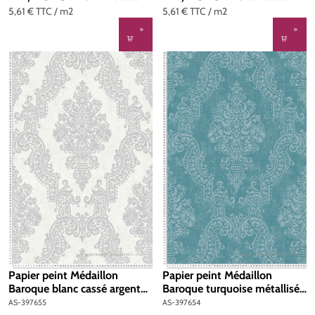
5,61 €
TTC
/ m2
5,61 €
TTC
/ m2
Papier peint Médaillon
Papier peint Médaillon
Baroque blanc cassé argenté
Baroque turquoise métallisé
- Pure Elegance d'A.S.
- Pure Elegance d'A.S.
AS-397655
AS-397654