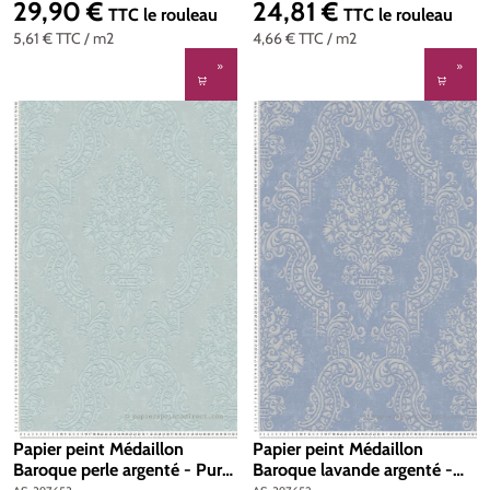
Création | Réf. AS-397655
Création | Réf. AS-397654
29,90 €
24,81 €
Prix régulier :
Prix régulier :
TTC
le rouleau
TTC
le rouleau
5,61 €
TTC
/ m2
4,66 €
TTC
/ m2
Papier peint Médaillon
Papier peint Médaillon
Baroque perle argenté - Pure
Baroque lavande argenté -