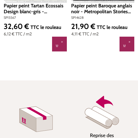
Papier peint Tartan Ecossais
Papier peint Baroque anglais
Design blanc-gris -
noir - Metropolitan Stories
Metropolitan Stories 2 d'AS
d'AS Création | Réf. SP14628
SP15567
SP14628
Création | Réf. SP15567
32,60 €
21,90 €
Prix régulier :
Prix régulier :
TTC
le rouleau
TTC
le rouleau
6,12 €
TTC
/ m2
4,11 €
TTC
/ m2
Reprise des