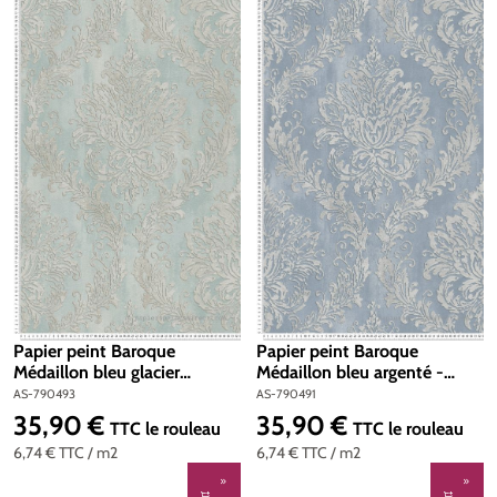
Papier peint Baroque
Papier peint Baroque
Médaillon bleu glacier
Médaillon bleu argenté -
argenté - History of Art 2
History of Art 2 d'AS Création
AS-790493
AS-790491
d'AS Création | Réf. AS-
| Réf. AS-790491
35,90 €
35,90 €
Prix régulier :
Prix régulier :
TTC
le rouleau
TTC
le rouleau
790493
6,74 €
TTC
/ m2
6,74 €
TTC
/ m2