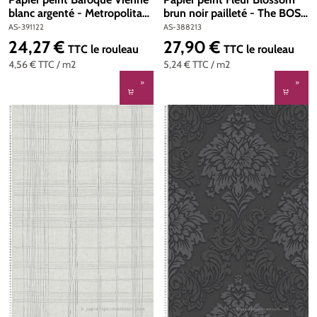
blanc argenté - Metropolitan
brun noir pailleté - The BOS
Stories 3 d'A.S. Création | Réf.
d'A.S. Création | Réf. AS-
AS-391122
AS-388213
AS-391122
388213
24,27 €
27,90 €
Prix régulier :
Prix régulier :
TTC
le rouleau
TTC
le rouleau
4,56 €
TTC
/ m2
5,24 €
TTC
/ m2