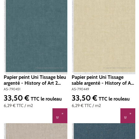
Papier peint Uni Tissage bleu
Papier peint Uni Tissage
argenté - History of Art 2
sable argenté - History of Art
d'AS Création | Réf. AS-
2 d'AS Création | Réf. AS-
AS-790451
AS-790449
790451
790449
33,50 €
33,50 €
Prix régulier :
Prix régulier :
TTC
le rouleau
TTC
le rouleau
6,29 €
TTC
/ m2
6,29 €
TTC
/ m2