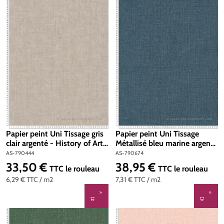
Papier peint Uni Tissage gris
Papier peint Uni Tissage
clair argenté - History of Art
Métallisé bleu marine argenté
2 d'AS Création | Réf. AS-
- Cosmoliving d'A.S. Création
AS-790444
AS-790674
790444
| Réf. AS-790674
33,50 €
38,95 €
Prix régulier :
Prix régulier :
TTC
le rouleau
TTC
le rouleau
6,29 €
TTC
/ m2
7,31 €
TTC
/ m2