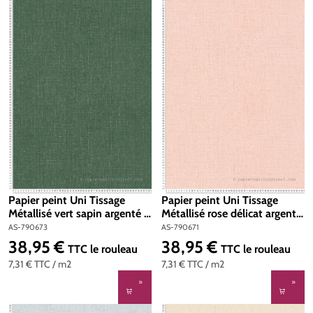
Papier peint Uni Tissage
Papier peint Uni Tissage
Métallisé vert sapin argenté -
Métallisé rose délicat argenté
Cosmoliving d'A.S. Création |
- Cosmoliving d'A.S. Création
AS-790673
AS-790671
Réf. AS-790673
| Réf. AS-790671
38,95 €
38,95 €
Prix régulier :
Prix régulier :
TTC
le rouleau
TTC
le rouleau
7,31 €
TTC
/ m2
7,31 €
TTC
/ m2