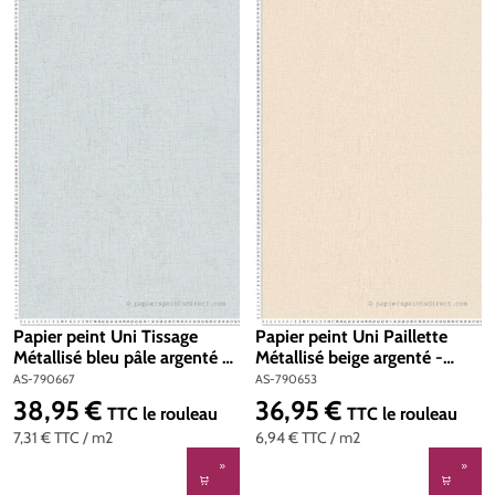
Papier peint Uni Tissage
Papier peint Uni Paillette
Métallisé bleu pâle argenté -
Métallisé beige argenté -
Cosmoliving d'A.S. Création |
Cosmoliving d'A.S. Création |
AS-790667
AS-790653
Réf. AS-790667
Réf. AS-790653
38,95 €
36,95 €
Prix régulier :
Prix régulier :
TTC
le rouleau
TTC
le rouleau
7,31 €
TTC
/ m2
6,94 €
TTC
/ m2