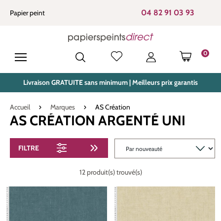
tenu principal
04 82 91 03 93
Papier peint
0
LE PANIE
Livraison GRATUITE sans minimum | Meilleurs prix garantis
Accueil
Marques
AS Création
AS CRÉATION ARGENTÉ UNI
FILTRE
12 produit(s) trouvé(s)