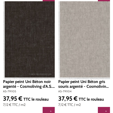
Papier peint Uni Béton noir
Papier peint Uni Béton gris
argenté - Cosmoliving d'A.S.
souris argenté - Cosmoliving
Création | Réf. AS-791105
d'A.S. Création | Réf. AS-
AS-791105
AS-791104
791104
37,95 €
37,95 €
Prix régulier :
Prix régulier :
TTC
le rouleau
TTC
le rouleau
7,12 €
TTC
/ m2
7,12 €
TTC
/ m2