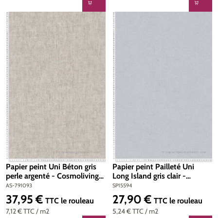
Papier peint Uni Béton gris
Papier peint Pailleté Uni
perle argenté - Cosmoliving
Long Island gris clair -
d'A.S. Création | Réf. AS-
Titanium 3 d'AS Création |
AS-791093
SP15594
791093
Réf. SP15594
37,95 €
27,90 €
Prix régulier :
Prix régulier :
TTC
le rouleau
TTC
le rouleau
7,12 €
TTC
/ m2
5,24 €
TTC
/ m2