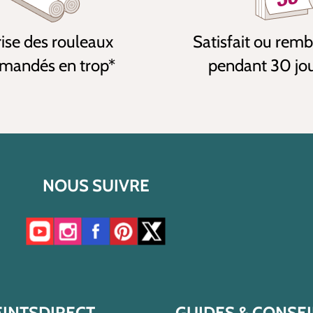
ise des rouleaux
Satisfait ou rem
andés en trop*
pendant 30 jo
NOUS SUIVRE
Accéder à notre chaîne YouTube
Accéder à notre compte Instagram
Accéder à notre page Facebook
Accéder à notre compte Pinterest
Accéder à notre compte Twitter/X
EINTSDIRECT
GUIDES & CONSEI