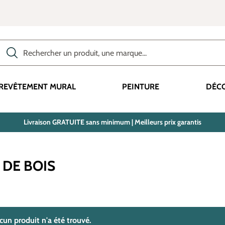
Rechercher des produits, des catégories, des termes, etc.
REVÊTEMENT MURAL
PEINTURE
DÉC
Livraison GRATUITE sans minimum | Meilleurs prix garantis
 DE BOIS
trouvé(s)
cun produit n'a été trouvé.