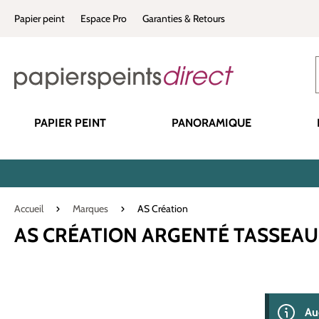
recherche
Passer à la navigation principale
Papier peint
Espace Pro
Garanties & Retours
PAPIER PEINT
PANORAMIQUE
Accueil
Marques
AS Création
AS CRÉATION ARGENTÉ TASSEAU
0 produit(s) 
Au