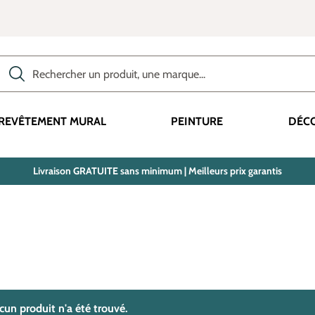
Rechercher des produits, des catégories, des termes, etc.
REVÊTEMENT MURAL
PEINTURE
DÉC
Livraison GRATUITE sans minimum | Meilleurs prix garantis
trouvé(s)
cun produit n'a été trouvé.