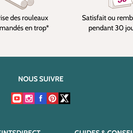
ise des rouleaux
Satisfait ou rem
andés en trop*
pendant 30 jo
NOUS SUIVRE
Accéder à notre chaîne YouTube
Accéder à notre compte Instagram
Accéder à notre page Facebook
Accéder à notre compte Pinterest
Accéder à notre compte Twitter/X
EINTSDIRECT
GUIDES & CONSEI