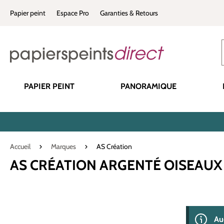
recherche
Passer à la navigation principale
Papier peint
Espace Pro
Garanties & Retours
PAPIER PEINT
PANORAMIQUE
Accueil
Marques
AS Création
AS CRÉATION ARGENTÉ OISEAUX
0 produit(s) 
Au