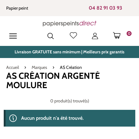
tenu principal
04 82 91 03 93
Papier peint
0
LE PANIE
Livraison GRATUITE sans minimum | Meilleurs prix garantis
Accueil
Marques
AS Création
AS CRÉATION ARGENTÉ
MOULURE
0 produit(s) trouvé(s)
Aucun produit n'a été trouvé.