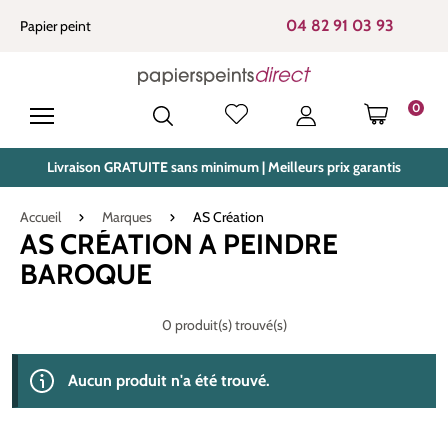
tenu principal
04 82 91 03 93
Papier peint
0
LE PANIE
Livraison GRATUITE sans minimum | Meilleurs prix garantis
Accueil
Marques
AS Création
AS CRÉATION A PEINDRE
BAROQUE
0 produit(s) trouvé(s)
Aucun produit n'a été trouvé.