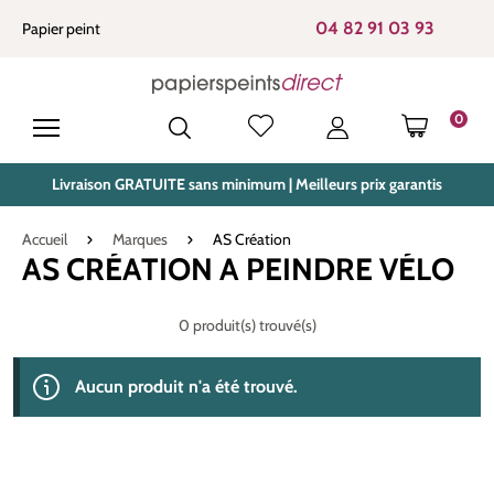
tenu principal
04 82 91 03 93
Papier peint
0
LE PANIE
Livraison GRATUITE sans minimum | Meilleurs prix garantis
Accueil
Marques
AS Création
AS CRÉATION A PEINDRE VÉLO
0 produit(s) trouvé(s)
Aucun produit n'a été trouvé.