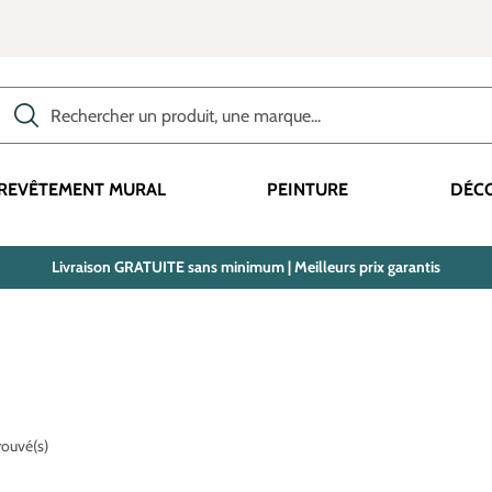
Rechercher des produits, des catégories, des termes, etc.
REVÊTEMENT MURAL
PEINTURE
DÉC
Livraison GRATUITE sans minimum | Meilleurs prix garantis
trouvé(s)