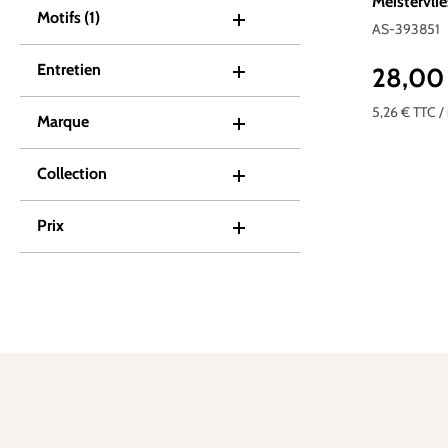
Meistervlie
Motifs
(1)
393851
AS-393851
Entretien
28,00
Prix réguli
5,26 €
TTC
/
Marque
Collection
Prix