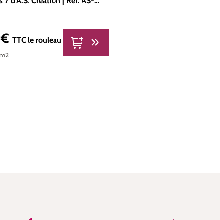
s 7 d'A.S. Création | Réf. AS-
 €
er :
TTC
le rouleau
 m2