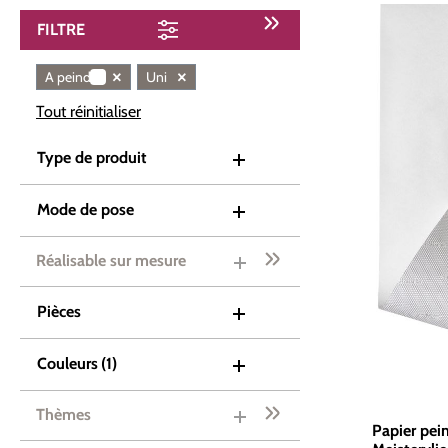
FILTRE
×
×
A peindre
Uni
Tout réinitialiser
Type de produit
Mode de pose
Réalisable sur mesure
Pièces
Couleurs
(1)
Thèmes
Papier pei