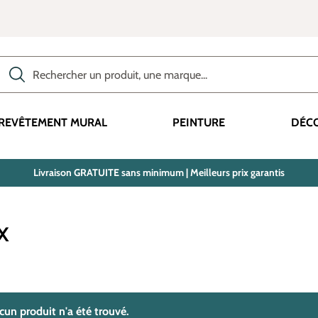
Rechercher des produits, des catégories, des termes, etc.
REVÊTEMENT MURAL
PEINTURE
DÉC
Livraison GRATUITE sans minimum | Meilleurs prix garantis
X
trouvé(s)
cun produit n'a été trouvé.