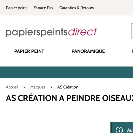
recherche
Passer à la navigation principale
Papier peint
Espace Pro
Garanties & Retours
PAPIER PEINT
PANORAMIQUE
Accueil
Marques
AS Création
AS CRÉATION A PEINDRE OISEAU
0 produit(s) 
Au