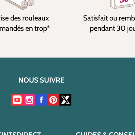
ise des rouleaux
Satisfait ou rem
andés en trop*
pendant 30 jo
NOUS SUIVRE
Accéder à notre chaîne YouTube
Accéder à notre compte Instagram
Accéder à notre page Facebook
Accéder à notre compte Pinterest
Accéder à notre compte Twitter/X
EINTSDIRECT
GUIDES & CONSEI