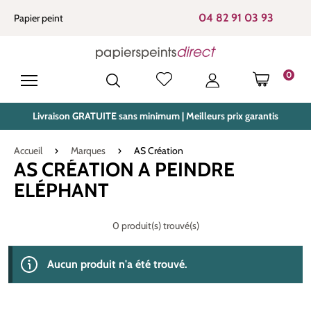
tenu principal
04 82 91 03 93
Papier peint
0
LE PANIE
Livraison GRATUITE sans minimum | Meilleurs prix garantis
Accueil
Marques
AS Création
AS CRÉATION A PEINDRE
ELÉPHANT
0 produit(s) trouvé(s)
Aucun produit n'a été trouvé.