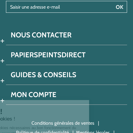
Saisir une adresse e-mail
OK
NOUS CONTACTER
PAPIERSPEINTSDIRECT
GUIDES & CONSEILS
MON COMPTE
nvenue !
 nous les cookies !
Conditions générales de ventes
ilisons des cookies nécessaires au bon fonctionnement du
Politique de confidentialité
Mentions légales