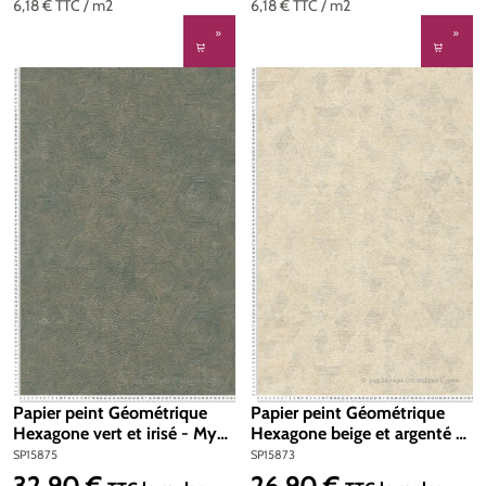
6,18 €
TTC
/ m2
6,18 €
TTC
/ m2
Papier peint Géométrique
Papier peint Géométrique
Hexagone vert et irisé - My
Hexagone beige et argenté -
Home My Spa d'A.S. Création
My Home My Spa d'A.S.
SP15875
SP15873
| Réf. SP15875
Création | Réf. SP15873
32,90 €
26,90 €