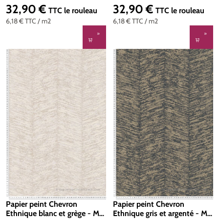
| Réf. SP15872
Création | Réf. SP15871
32,90 €
32,90 €
Prix régulier :
Prix régulier :
TTC
le rouleau
TTC
le rouleau
6,18 €
TTC
/ m2
6,18 €
TTC
/ m2
Papier peint Chevron
Papier peint Chevron
Ethnique blanc et grège - My
Ethnique gris et argenté - My