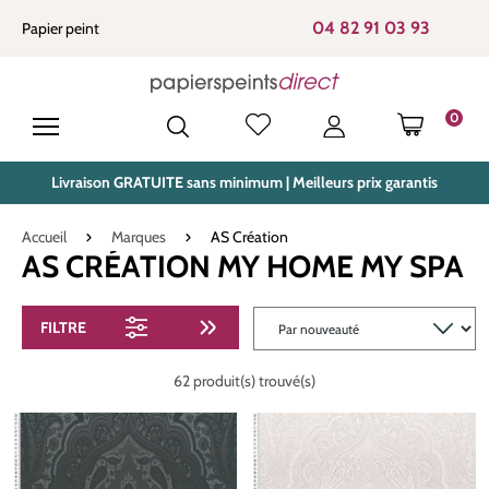
tenu principal
04 82 91 03 93
Papier peint
0
LE PANIE
Livraison GRATUITE sans minimum | Meilleurs prix garantis
Accueil
Marques
AS Création
AS CRÉATION MY HOME MY SPA
FILTRE
62 produit(s) trouvé(s)