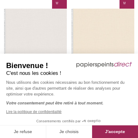
Bienvenue !
C'est nous les cookies !
Nous utilisons des cookies nécessaires au bon fonctionnement du
site, ainsi que d'autres permettant de réaliser des analyses pour
optimiser votre expérience.
Votre consentement peut être retiré à tout moment.
Papier peint Faux Uni Effet
Papier peint Faux Uni Effet
Lire la politique de confidentialité
Lin gris perle - My Home My
Lin écru - My Home My Spa
Spa d'A.S. Création | Réf.
d'A.S. Création | Réf.
SP15905
SP15904
Consentements certifiés par
SP15905
SP15904
32,90 €
32,90 €
Prix régulier :
Prix régulier :
TTC
le rouleau
TTC
le rouleau
Je refuse
Je choisis
J'accepte
6,18 €
TTC
/ m2
6,18 €
TTC
/ m2