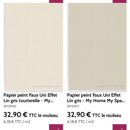
Papier peint Faux Uni Effet
Papier peint Faux Uni Effet
Lin gris tourterelle - My
Lin gris - My Home My Spa
Home My Spa d'A.S. Création
d'A.S. Création | Réf.
SP15908
SP15907
| Réf. SP15908
SP15907
32,90 €
32,90 €
Prix régulier :
Prix régulier :
TTC
le rouleau
TTC
le rouleau
6,18 €
TTC
/ m2
6,18 €
TTC
/ m2