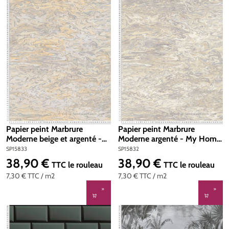
Papier peint Marbrure
Papier peint Marbrure
Moderne beige et argenté -
Moderne argenté - My Home
My Home My Spa d'A.S.
My Spa d'A.S. Création | Réf.
SP15833
SP15832
Création | Réf. SP15833
SP15832
38,90 €
38,90 €
Prix régulier :
Prix régulier :
TTC
le rouleau
TTC
le rouleau
7,30 €
TTC
/ m2
7,30 €
TTC
/ m2