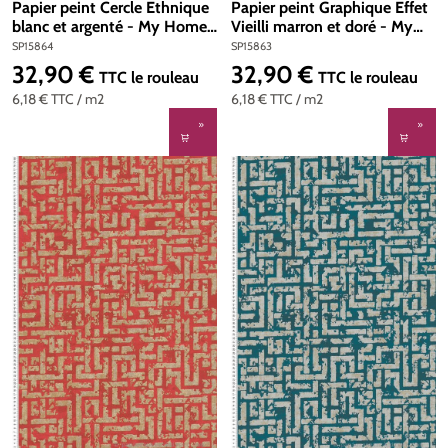
Papier peint Cercle Ethnique
Papier peint Graphique Effet
blanc et argenté - My Home
Vieilli marron et doré - My
My Spa d'A.S. Création | Réf.
Home My Spa d'A.S. Création
SP15864
SP15863
SP15864
| Réf. SP15863
32,90 €
32,90 €
Prix régulier :
Prix régulier :
TTC
le rouleau
TTC
le rouleau
6,18 €
TTC
/ m2
6,18 €
TTC
/ m2