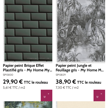
Papier peint Brique Effet
Papier peint Jungle et
Plastifié gris - My Home My
Feuillage gris - My Home My
Spa d'A.S. Création | Réf.
Spa d'A.S. Création | Réf.
SP15830
SP15829
SP15830
SP15829
29,90 €
38,90 €
Prix régulier :
Prix régulier :
TTC
le rouleau
TTC
le rouleau
5,61 €
TTC
/ m2
7,30 €
TTC
/ m2