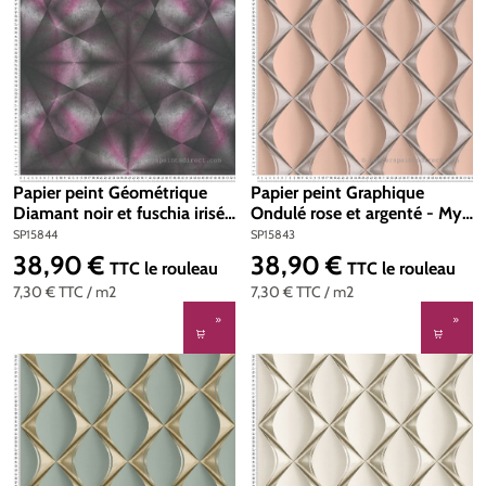
Papier peint Géométrique
Papier peint Graphique
Diamant noir et fuschia irisé
Ondulé rose et argenté - My
- My Home My Spa d'A.S.
Home My Spa d'A.S. Création
SP15844
SP15843
Création | Réf. SP15844
| Réf. SP15843
38,90 €
38,90 €
Prix régulier :
Prix régulier :
TTC
le rouleau
TTC
le rouleau
7,30 €
TTC
/ m2
7,30 €
TTC
/ m2