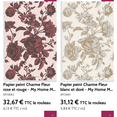
Papier peint Charme Fleur
Papier peint Charme Fleur
rose et rouge - My Home My
blanc et doré - My Home My
Spa d'A.S. Création | Réf.
Spa d'A.S. Création | Réf.
SP15882
SP15881
SP15882
SP15881
32,67 €
31,12 €
Prix régulier :
Prix régulier :
TTC
le rouleau
TTC
le rouleau
6,13 €
TTC
/ m2
5,84 €
TTC
/ m2