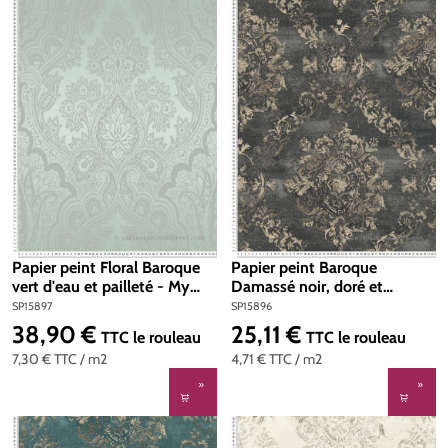
Papier peint Floral Baroque
Papier peint Baroque
vert d'eau et pailleté - My
Damassé noir, doré et
Home My Spa d'A.S. Création
pailleté - My Home My Spa
SP15897
SP15896
| Réf. SP15897
d'A.S. Création | Réf.
38,90 €
25,11 €
Prix régulier :
Prix régulier :
TTC
le rouleau
TTC
le rouleau
SP15896
7,30 €
TTC
/ m2
4,71 €
TTC
/ m2