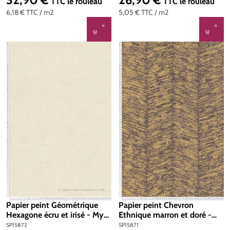
Prix régulier :
Prix régulier :
TTC
le rouleau
TTC
le rouleau
6,18 €
TTC
/ m2
5,05 €
TTC
/ m2
Papier peint Géométrique
Papier peint Chevron
Hexagone écru et irisé - My
Ethnique marron et doré -
Home My Spa d'A.S. Création
My Home My Spa d'A.S.
SP15872
SP15871