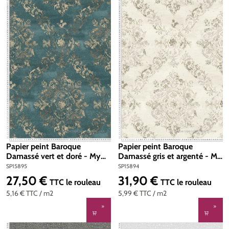
Papier peint Baroque
Papier peint Baroque
Damassé vert et doré - My
Damassé gris et argenté - My
Home My Spa d'A.S. Création
Home My Spa d'A.S. Création
SP15895
SP15894
| Réf. SP15895
| Réf. SP15894
27,50 €
31,90 €
Prix régulier :
Prix régulier :
TTC
le rouleau
TTC
le rouleau
5,16 €
TTC
/ m2
5,99 €
TTC
/ m2