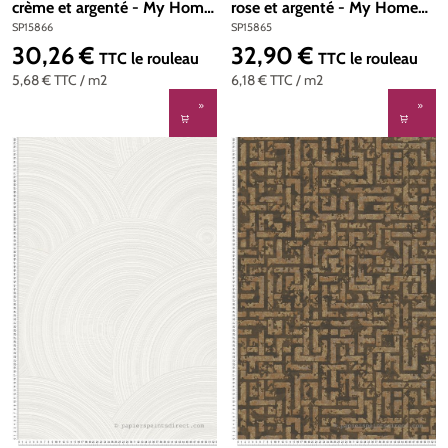
crème et argenté - My Home
rose et argenté - My Home
My Spa d'A.S. Création | Réf.
My Spa d'A.S. Création | Réf.
SP15866
SP15865
SP15866
SP15865
30,26 €
32,90 €
Prix régulier :
Prix régulier :
TTC
le rouleau
TTC
le rouleau
5,68 €
TTC
/ m2
6,18 €
TTC
/ m2