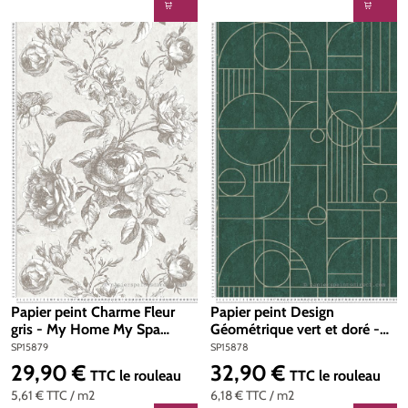
Papier peint Charme Fleur
Papier peint Design
gris - My Home My Spa
Géométrique vert et doré -
d'A.S. Création | Réf. SP15879
My Home My Spa d'A.S.
SP15879
SP15878
Création | Réf. SP15878
29,90 €
32,90 €
Prix régulier :
Prix régulier :
TTC
le rouleau
TTC
le rouleau
5,61 €
TTC
/ m2
6,18 €
TTC
/ m2