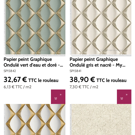
Papier peint Graphique
Papier peint Graphique
Ondulé vert d'eau et doré -
Ondulé gris et nacré - My
My Home My Spa d'A.S.
Home My Spa d'A.S. Création
SP15842
SP15841
Création | Réf. SP15842
| Réf. SP15841
32,67 €
38,90 €
Prix régulier :
Prix régulier :
TTC
le rouleau
TTC
le rouleau
6,13 €
TTC
/ m2
7,30 €
TTC
/ m2