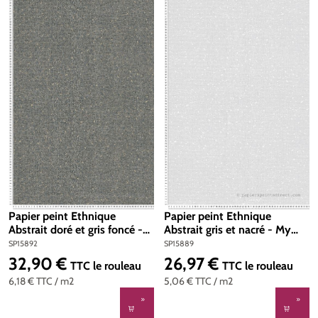
Papier peint Ethnique
Papier peint Ethnique
Abstrait doré et gris foncé -
Abstrait gris et nacré - My
My Home My Spa d'A.S.
Home My Spa d'A.S. Création
SP15892
SP15889
Création | Réf. SP15892
| Réf. SP15889
32,90 €
26,97 €
Prix régulier :
Prix régulier :
TTC
le rouleau
TTC
le rouleau
6,18 €
TTC
/ m2
5,06 €
TTC
/ m2