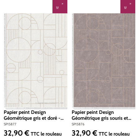
Papier peint Design
Papier peint Design
Géométrique gris et doré -
Géométrique gris souris et
My Home My Spa d'A.S.
argenté - My Home My Spa
SP15877
SP15876
Création | Réf. SP15877
d'A.S. Création | Réf. SP15876
32,90 €
32,90 €
Prix régulier :
Prix régulier :
TTC
le rouleau
TTC
le rouleau