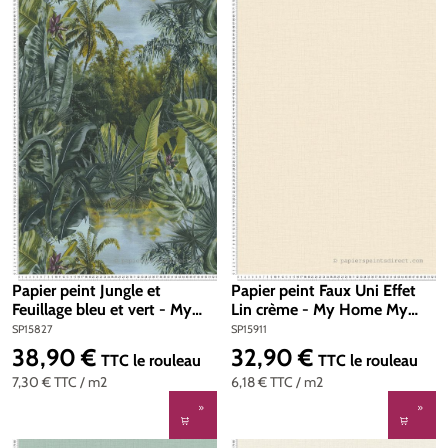
Papier peint Jungle et
Papier peint Faux Uni Effet
Feuillage bleu et vert - My
Lin crème - My Home My
Home My Spa d'A.S. Création
Spa d'A.S. Création | Réf.
SP15827
SP15911
| Réf. SP15827
SP15911
38,90 €
32,90 €
Prix régulier :
Prix régulier :
TTC
le rouleau
TTC
le rouleau
7,30 €
TTC
/ m2
6,18 €
TTC
/ m2