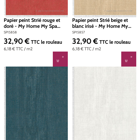
Papier peint Strié rouge et
Papier peint Strié beige et
doré - My Home My Spa
blanc irisé - My Home My
d'A.S. Création | Réf.
Spa d'A.S. Création | Réf.
SP15858
SP15857
SP15858
SP15857
32,90 €
32,90 €
Prix régulier :
Prix régulier :
TTC
le rouleau
TTC
le rouleau
6,18 €
TTC
/ m2
6,18 €
TTC
/ m2