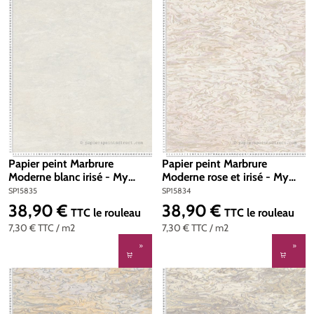
Papier peint Marbrure
Papier peint Marbrure
Moderne blanc irisé - My
Moderne rose et irisé - My
Home My Spa d'A.S. Création
Home My Spa d'A.S. Création
SP15835
SP15834
| Réf. SP15835
| Réf. SP15834
38,90 €
38,90 €
Prix régulier :
Prix régulier :
TTC
le rouleau
TTC
le rouleau
7,30 €
TTC
/ m2
7,30 €
TTC
/ m2