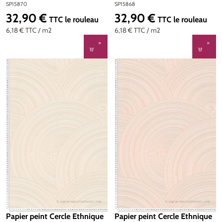
Home My Spa d'A.S. Création
Home My Spa d'A.S. Création
SP15870
SP15868
| Réf. SP15870
| Réf. SP15868
32,90 €
32,90 €
Prix régulier :
Prix régulier :
TTC
le rouleau
TTC
le rouleau
6,18 €
TTC
/ m2
6,18 €
TTC
/ m2
Papier peint Cercle Ethnique
Papier peint Cercle Ethnique