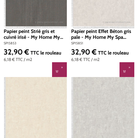
Papier peint Strié gris et
Papier peint Effet Béton gris
cuivré irisé - My Home My
pale - My Home My Spa
Spa d'A.S. Création | Réf.
d'A.S. Création | Réf. SP15851
SP15853
SP15851
SP15853
32,90 €
32,90 €
Prix régulier :
Prix régulier :
TTC
le rouleau
TTC
le rouleau
6,18 €
TTC
/ m2
6,18 €
TTC
/ m2