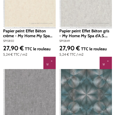
Papier peint Effet Béton
Papier peint Effet Béton gris
crème - My Home My Spa
- My Home My Spa d'A.S.
d'A.S. Création | Réf.
Création | Réf. SP15849
SP15850
SP15849
SP15850
27,90 €
27,90 €
Prix régulier :
Prix régulier :
TTC
le rouleau
TTC
le rouleau
5,24 €
TTC
/ m2
5,24 €
TTC
/ m2