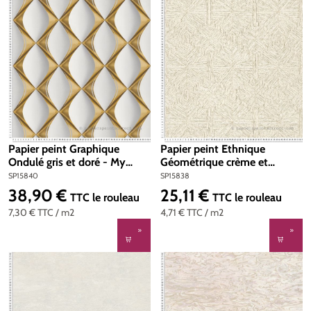
Papier peint Graphique
Papier peint Ethnique
Ondulé gris et doré - My
Géométrique crème et
Home My Spa d'A.S. Création
argenté - My Home My Spa
SP15840
SP15838
| Réf. SP15840
d'A.S. Création | Réf.
38,90 €
25,11 €
Prix régulier :
Prix régulier :
TTC
le rouleau
TTC
le rouleau
SP15838
7,30 €
TTC
/ m2
4,71 €
TTC
/ m2