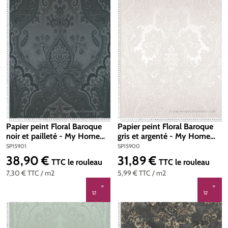
Papier peint Floral Baroque
Papier peint Floral Baroque
noir et pailleté - My Home
gris et argenté - My Home
My Spa d'A.S. Création | Réf.
My Spa d'A.S. Création | Réf.
SP15901
SP15900
SP15901
SP15900
38,90 €
31,89 €
Prix régulier :
Prix régulier :
TTC
le rouleau
TTC
le rouleau
7,30 €
TTC
/ m2
5,99 €
TTC
/ m2