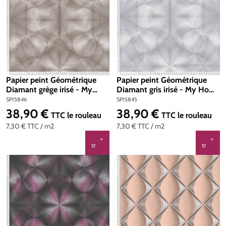
Papier peint Géométrique
Papier peint Géométrique
Diamant grège irisé - My
Diamant gris irisé - My Home
Home My Spa d'A.S. Création
My Spa d'A.S. Création | Réf.
SP15846
SP15845
| Réf. SP15846
SP15845
38,90 €
38,90 €
Prix régulier :
Prix régulier :
TTC
le rouleau
TTC
le rouleau
7,30 €
TTC
/ m2
7,30 €
TTC
/ m2