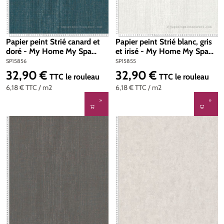
Papier peint Strié canard et
Papier peint Strié blanc, gris
doré - My Home My Spa
et irisé - My Home My Spa
d'A.S. Création | Réf.
d'A.S. Création | Réf.
SP15856
SP15855
SP15856
SP15855
32,90 €
32,90 €
Prix régulier :
Prix régulier :
TTC
le rouleau
TTC
le rouleau
6,18 €
TTC
/ m2
6,18 €
TTC
/ m2