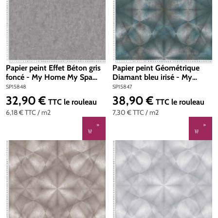
Papier peint Effet Béton gris
Papier peint Géométrique
foncé - My Home My Spa
Diamant bleu irisé - My
d'A.S. Création | Réf.
Home My Spa d'A.S. Création
SP15848
SP15847
SP15848
| Réf. SP15847
32,90 €
38,90 €
Prix régulier :
Prix régulier :
TTC
le rouleau
TTC
le rouleau
6,18 €
TTC
/ m2
7,30 €
TTC
/ m2