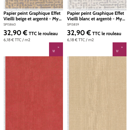
Papier peint Graphique Effet
Papier peint Graphique Effet
Vieilli beige et argenté - My
Vieilli blanc et argenté - My
Home My Spa d'A.S. Création
Home My Spa d'A.S. Création
SP15860
SP15859
| Réf. SP15860
| Réf. SP15859
32,90 €
32,90 €
Prix régulier :
Prix régulier :
TTC
le rouleau
TTC
le rouleau
6,18 €
TTC
/ m2
6,18 €
TTC
/ m2