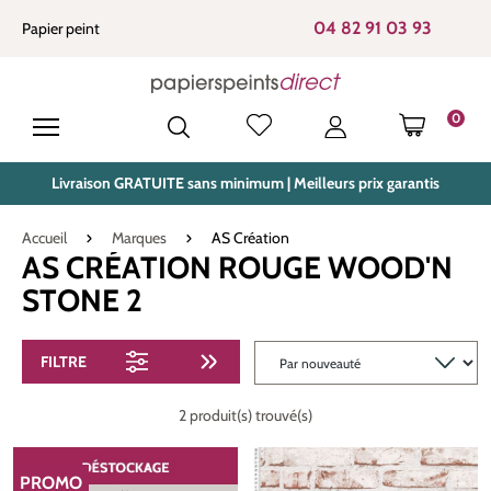
tenu principal
04 82 91 03 93
Papier peint
0
LE PANIE
Livraison GRATUITE sans minimum | Meilleurs prix garantis
Accueil
Marques
AS Création
AS CRÉATION ROUGE WOOD'N
STONE 2
FILTRE
2 produit(s) trouvé(s)
PROMO