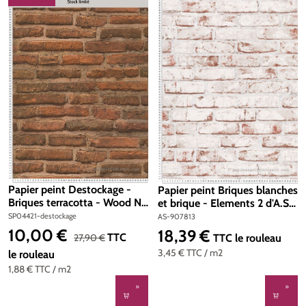
RÉDUCTION
Papier peint Destockage -
Papier peint Briques blanches
Briques terracotta - Wood N
et brique - Elements 2 d'A.S.
Stone 2 d'AS Création
Création | Réf. AS-907813
SP04421-destockage
AS-907813
10,00 €
18,39 €
Prix de vente :
Prix régulier :
Prix régulier :
TTC
27,90 €
TTC
le rouleau
3,45 €
TTC
/ m2
le rouleau
1,88 €
TTC
/ m2