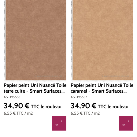
Papier peint Uni Nuancé Toile
Papier peint Uni Nuancé Toile
terre cuite - Smart Surfaces
caramel - Smart Surfaces
d'A.S. Création | Réf. AS-
d'A.S. Création | Réf. AS-
AS-395668
AS-395657
395668
395657
34,90 €
34,90 €
Prix régulier :
Prix régulier :
TTC
le rouleau
TTC
le rouleau
6,55 €
TTC
/ m2
6,55 €
TTC
/ m2