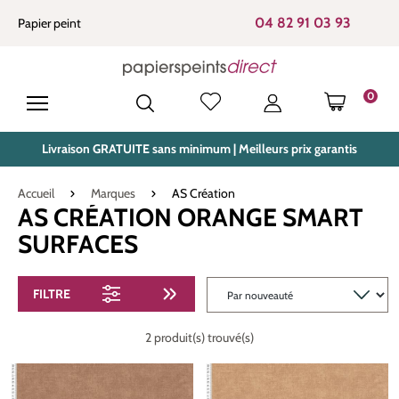
tenu principal
04 82 91 03 93
Papier peint
0
LE PANIE
Livraison GRATUITE sans minimum | Meilleurs prix garantis
Accueil
Marques
AS Création
AS CRÉATION ORANGE SMART
SURFACES
FILTRE
2 produit(s) trouvé(s)