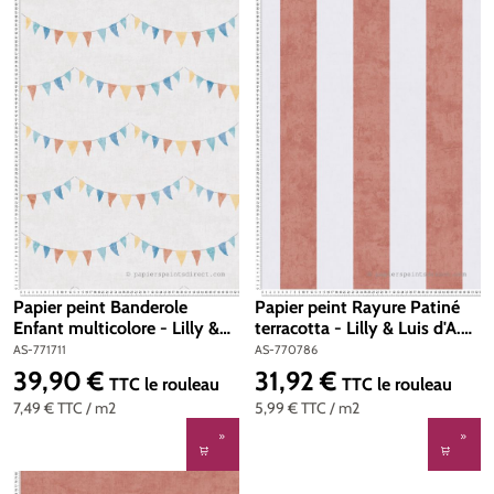
Papier peint Banderole
Papier peint Rayure Patiné
Enfant multicolore - Lilly &
terracotta - Lilly & Luis d'A.S.
Luis d'A.S. Création | Réf. AS-
Création | Réf. AS-770786
AS-771711
AS-770786
771711
39,90 €
31,92 €
Prix régulier :
Prix régulier :
TTC
le rouleau
TTC
le rouleau
7,49 €
TTC
/ m2
5,99 €
TTC
/ m2