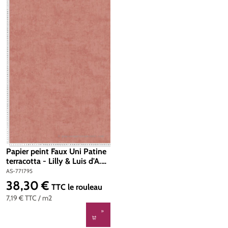
Papier peint Faux Uni Patine
terracotta - Lilly & Luis d'A.S.
Création | Réf. AS-771795
AS-771795
38,30 €
Prix régulier :
TTC
le rouleau
7,19 €
TTC
/ m2