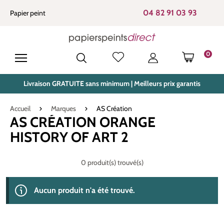
tenu principal
04 82 91 03 93
Papier peint
0
LE PANIE
Livraison GRATUITE sans minimum | Meilleurs prix garantis
Accueil
Marques
AS Création
AS CRÉATION ORANGE
HISTORY OF ART 2
0 produit(s) trouvé(s)
Aucun produit n'a été trouvé.