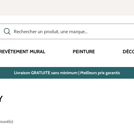
Rechercher des produits, des catégories, des termes, etc.
REVÊTEMENT MURAL
PEINTURE
DÉC
Livraison GRATUITE sans minimum | Meilleurs prix garantis
Y
trouvé(s)