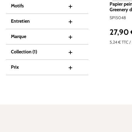
Papier pei
Motifs
Greenery d
SP15048
Entretien
27,90
Prix réguli
Marque
5,24 €
TTC
/
Collection
(1)
Prix