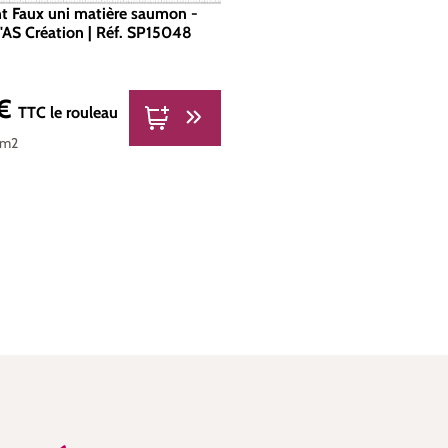
nt Faux uni matière saumon -
'AS Création | Réf. SP15048
 €
er :
TTC
le rouleau
 m2