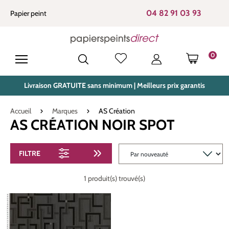
tenu principal
04 82 91 03 93
Papier peint
0
LE PANIE
Livraison GRATUITE sans minimum | Meilleurs prix garantis
Accueil
Marques
AS Création
AS CRÉATION NOIR SPOT
FILTRE
1 produit(s) trouvé(s)