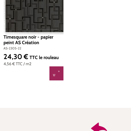
Timesquare noir - papier
peint AS Création
AS-2305-22
24,30 €
Prix régulier :
TTC
le rouleau
4,56 €
TTC
/ m2