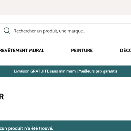
Rechercher des produits, des catégories, des termes, etc.
REVÊTEMENT MURAL
PEINTURE
DÉC
Livraison GRATUITE sans minimum | Meilleurs prix garantis
R
trouvé(s)
cun produit n'a été trouvé.