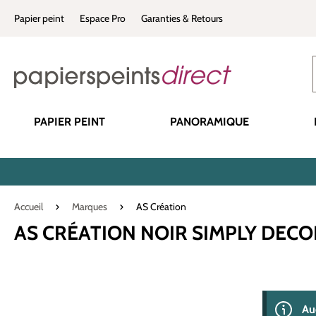
recherche
Passer à la navigation principale
Papier peint
Espace Pro
Garanties & Retours
PAPIER PEINT
PANORAMIQUE
Accueil
Marques
AS Création
AS CRÉATION NOIR SIMPLY DECO
0 produit(s) 
Au