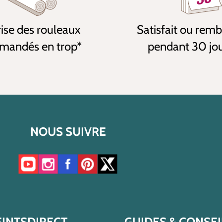
ise des rouleaux
Satisfait ou rem
andés en trop*
pendant 30 jo
NOUS SUIVRE
Accéder à notre chaîne YouTube
Accéder à notre compte Instagram
Accéder à notre page Facebook
Accéder à notre compte Pinterest
Accéder à notre compte Twitter/X
EINTSDIRECT
GUIDES & CONSEI