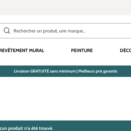
Rechercher des produits, des catégories, des termes, etc.
REVÊTEMENT MURAL
PEINTURE
DÉC
Livraison GRATUITE sans minimum | Meilleurs prix garantis
trouvé(s)
cun produit n'a été trouvé.