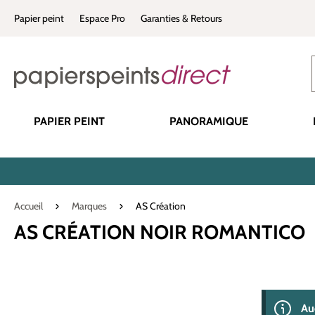
recherche
Passer à la navigation principale
Papier peint
Espace Pro
Garanties & Retours
PAPIER PEINT
PANORAMIQUE
Accueil
Marques
AS Création
AS CRÉATION NOIR ROMANTICO
0 produit(s) 
Au