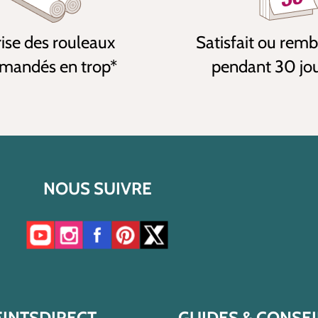
ise des rouleaux
Satisfait ou rem
andés en trop*
pendant 30 jo
NOUS SUIVRE
Accéder à notre chaîne YouTube
Accéder à notre compte Instagram
Accéder à notre page Facebook
Accéder à notre compte Pinterest
Accéder à notre compte Twitter/X
EINTSDIRECT
GUIDES & CONSEI