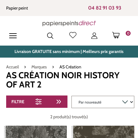
tenu principal
04 82 91 03 93
Papier peint
0
LE PANIE
Livraison GRATUITE sans minimum | Meilleurs prix garantis
Accueil
Marques
AS Création
AS CRÉATION NOIR HISTORY
OF ART 2
FILTRE
2 produit(s) trouvé(s)