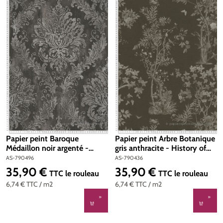
Papier peint Baroque
Papier peint Arbre Botanique
Médaillon noir argenté -
gris anthracite - History of
History of Art 2 d'AS Création
Art 2 d'AS Création | Réf. AS-
AS-790496
AS-790436
| Réf. AS-790496
790436
35,90 €
35,90 €
Prix régulier :
Prix régulier :
TTC
le rouleau
TTC
le rouleau
6,74 €
TTC
/ m2
6,74 €
TTC
/ m2