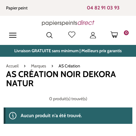
tenu principal
04 82 91 03 93
Papier peint
0
LE PANIE
Livraison GRATUITE sans minimum | Meilleurs prix garantis
Accueil
Marques
AS Création
AS CRÉATION NOIR DEKORA
NATUR
0 produit(s) trouvé(s)
Aucun produit n'a été trouvé.