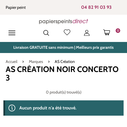
tenu principal
04 82 91 03 93
Papier peint
0
LE PANIE
Livraison GRATUITE sans minimum | Meilleurs prix garantis
Accueil
Marques
AS Création
AS CRÉATION NOIR CONCERTO
3
0 produit(s) trouvé(s)
Aucun produit n'a été trouvé.