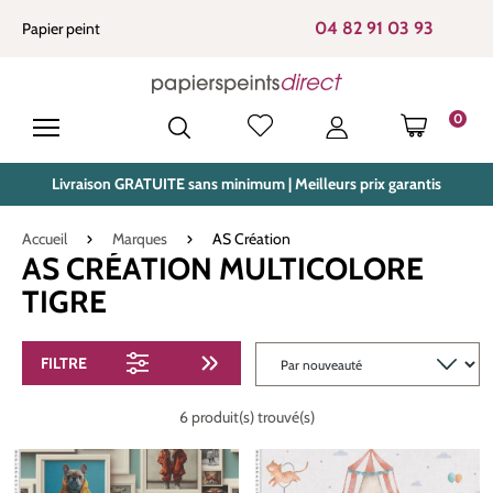
tenu principal
04 82 91 03 93
Papier peint
0
LE PANIE
Livraison GRATUITE sans minimum | Meilleurs prix garantis
Accueil
Marques
AS Création
AS CRÉATION MULTICOLORE
TIGRE
FILTRE
6 produit(s) trouvé(s)