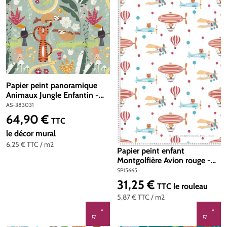
Papier peint panoramique
Animaux Jungle Enfantin -
The Wall d'A.S. Création | Réf.
AS-383031
AS-383031
64,90 €
Prix régulier :
TTC
le décor mural
6,25 €
TTC
/ m2
Papier peint enfant
Montgolfière Avion rouge -
Little Love d'A.S. Création |
SP15665
Réf. SP15665
31,25 €
Prix régulier :
TTC
le rouleau
5,87 €
TTC
/ m2