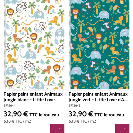
Papier peint enfant Animaux
Papier peint enfant Animaux
Jungle blanc - Little Love
Jungle vert - Little Love d'A.S.
d'A.S. Création | Réf.
Création | Réf. SP15643
SP15644
SP15643
SP15644
32,90 €
32,90 €
Prix régulier :
Prix régulier :
TTC
le rouleau
TTC
le rouleau
6,18 €
TTC
/ m2
6,18 €
TTC
/ m2