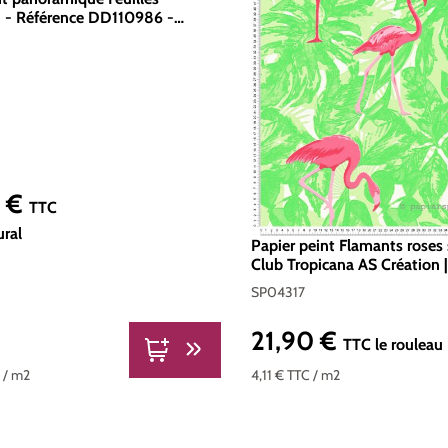
1 - Référence DD110986 -
0g/m2 - Standard 400 x 270
0 €
er :
TTC
ural
Papier peint Flamants roses 
Club Tropicana AS Création |
SP04317
SP04317
21,90 €
Prix régulier :
TTC
le rouleau
C
/ m2
4,11 €
TTC
/ m2