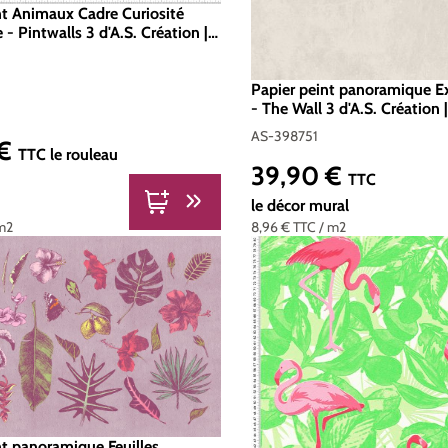
nt Animaux Cadre Curiosité
 - Pintwalls 3 d'A.S. Création |
91874
Papier peint panoramique Ex
- The Wall 3 d'A.S. Création 
398751
AS-398751
 €
er :
TTC
le rouleau
39,90 €
Prix régulier :
TTC
le décor mural
m2
8,96 €
TTC
/ m2
nt panoramique Feuilles