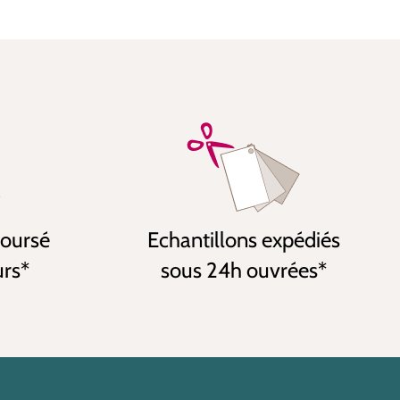
boursé
Echantillons expédiés
urs*
sous 24h ouvrées*