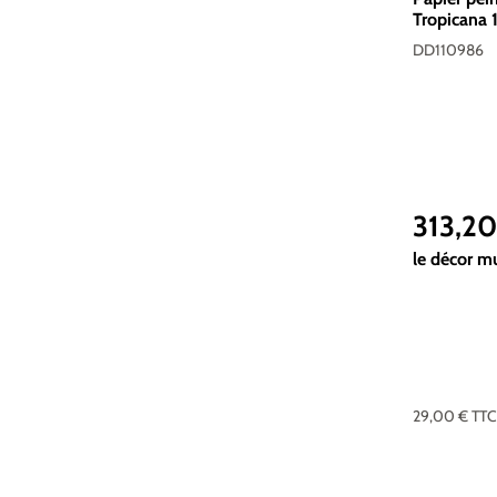
Tropicana 
Intissé 20
DD110986
313,2
Prix réguli
le décor m
29,00 €
TT