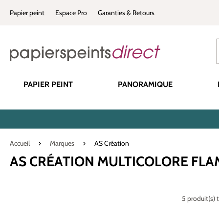
recherche
Passer à la navigation principale
Papier peint
Espace Pro
Garanties & Retours
PAPIER PEINT
PANORAMIQUE
Accueil
Marques
AS Création
AS CRÉATION MULTICOLORE FL
5 produit(s) 