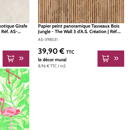
otique Girafe
Papier peint panoramique Tasseaux Bois
| Réf. AS-
Jungle - The Wall 3 d'A.S. Création | Réf.
AS-398531
AS-398531
39,90 €
Prix régulier :
TTC
le décor mural
8,96 €
TTC
/ m2