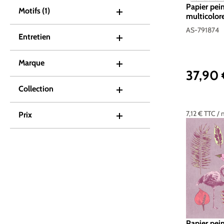
Papier pei
Motifs
(1)
multicolore
Réf. AS-7
AS-791874
Entretien
Marque
37,90
Prix réguli
Collection
7,12 €
TTC
/ 
Prix
Papier pei