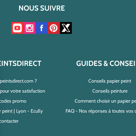
NOUS SUIVRE
Accéder à notre chaîne YouTube
Accéder à notre compte Instagram
Accéder à notre page Facebook
Accéder à notre compte Pinterest
Accéder à notre compte Twitter/X
EINTSDIRECT
GUIDES & CONSEI
speintsdirect.com ?
Conseils papier peint
ur votre satisfaction
Conseils peinture
 codes promo
Comment choisir un papier pe
 peint | Lyon - Ecully
FAQ - Nos réponses à toutes vos 
contacter