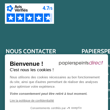
NOUS CONTACTER
PAPIERSP
Bienvenue !
04 82 91 03 93
Qui est Papier
C'est nous les cookies !
Nos engagements po
lundi au vendredi
Nous utilisons des cookies nécessaires au bon fonctionnement
Offres et
du site, ainsi que d'autres permettant de réaliser des analyses
de 8h30 à 12h
et
13h30 à 17h
pour optimiser votre expérience.
Magasin de papier
Ou via notre
formulaire de
Votre consentement peut être retiré à tout moment.
Nous 
contact
.
Lire la politique de confidentialité
Consentements certifiés par