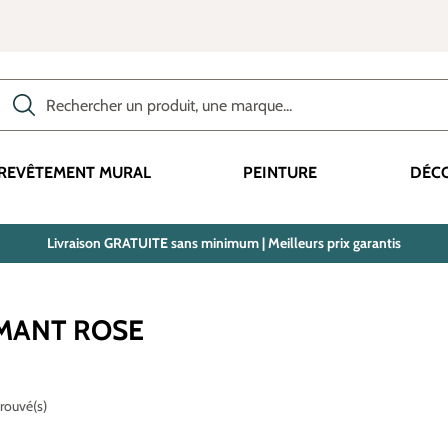
Rechercher des produits, des catégories, des termes, etc.
REVÊTEMENT MURAL
PEINTURE
DÉC
Livraison GRATUITE sans minimum | Meilleurs prix garantis
AMANT ROSE
trouvé(s)