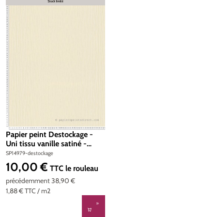
Papier peint Destockage -
Uni tissu vanille satiné -
Romantico d'AS Création
SP14979-destockage
10,00 €
Prix régulier :
TTC
le rouleau
précédemment 38,90 €
1,88 €
TTC
/ m2