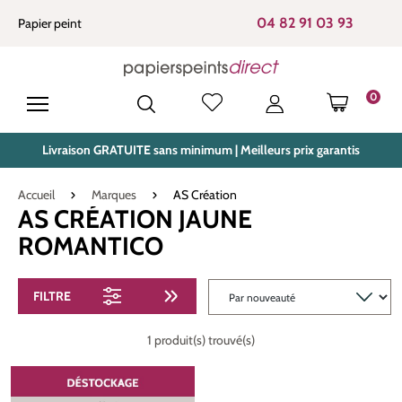
tenu principal
04 82 91 03 93
Papier peint
0
LE PANIE
Livraison GRATUITE sans minimum | Meilleurs prix garantis
Accueil
Marques
AS Création
AS CRÉATION JAUNE
ROMANTICO
FILTRE
1 produit(s) trouvé(s)