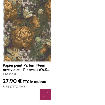
Papier peint Parfum Fleuri
ocre violet - Pintwalls d'A.S.
Création | Réf. AS-385092
AS-385092
27,90 €
Prix régulier :
TTC
le rouleau
5,24 €
TTC
/ m2