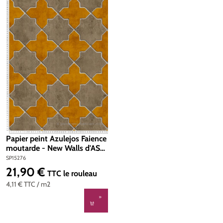
Papier peint Azulejos Faience
moutarde - New Walls d'AS
Création | Réf. SP15276
SP15276
21,90 €
Prix régulier :
TTC
le rouleau
4,11 €
TTC
/ m2